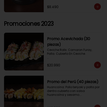
$8.490
Promociones 2023
Promo Acevichada (30
piezas)
Ceviche Rolls: Camaron Furay, 
Palta. Cubierto En Ceviche.

Acevichado Rolls: Camaron Furay, 
$20.990
Palta. Cubierto Con Pescado Blanco 
Y Cevichito Carretillero.

Acevichado furay: Pescado furay, 
queso crema y palta, frito en panko. 
Promo del Perú (40 piezas)
Coronado con salsa acevichada, 
Huancaína: Pollo teriyaki y palta por 
toques de cebolla, aji limo y cilantro
dentro cubierto con salsa 
huancaína y sesamo.

Lomo saltado: Lomo tempura por 
dentro cubierto con lomo fino 