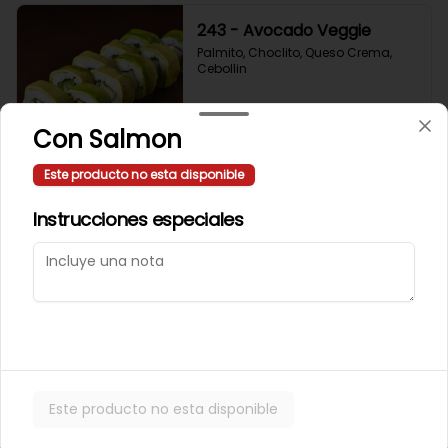
243 - Avocado Veggie
Palmito, Choclito, Queso Crema, 
Cebollin
Con Salmon
$5.400
Este producto no esta disponible
244 - Hot Mushroom
Instrucciones especiales
Champiñon Tempura, Cebollin, 
Pimenton
$5.400
245 - Veggi Almond
Este producto no esta disponible
Champiñon Tempura, Palta, 
Topping De Almendras Bañado En 
Salsa Wafu De Tomate