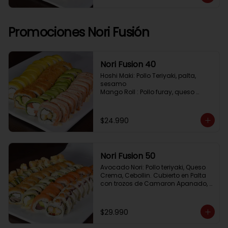
Pimenton, Queso Crema

Frito 2: Pollo, Queso Crema, Cebolin

Frito 3: Salmon, Queso Crema, 
Cebollin
Promociones Nori Fusión
Nori Fusion 40
Hoshi Maki: Pollo Teriyaki, palta, 
sesamo 

Mango Roll : Pollo furay, queso 
crema, cubierto en mango, bañado 
en salsa de maracuya

Avocado Oriental: Salmon, 
$24.990
Kanikama, Queso crema, cubierto 
en Palta

Sake Gratinado: Camaron furay, 
Queso crema, cebollin. Cubierto en 
Nori Fusion 50
Salmon, bañado en salsa 
Acevichada
Avocado Nori: Pollo teriyaki, Queso 
Crema, Cebollin. Cubierto en Palta 
con trozos de Camaron Apanado, 
bañado en salsa de la casa

Tuna Roll: Atun fresco, Queso crema, 
Palta, cubierto en Salmon

$29.990
Shirosakana Oriental: Pescado 
Furay, Palta, Queso crema, Cebollin, 