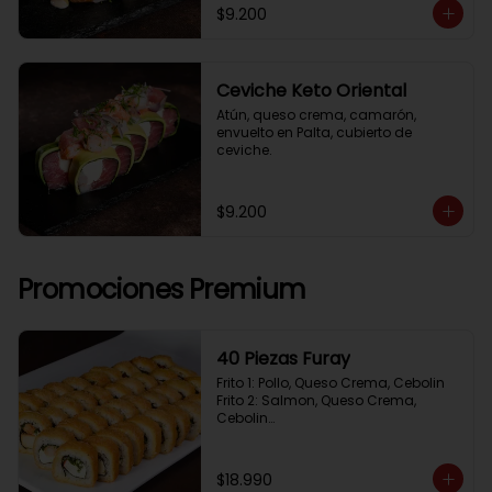
$9.200
Ceviche Keto Oriental
Atún, queso crema, camarón, 
envuelto en Palta, cubierto de 
ceviche.
$9.200
Promociones Premium
40 Piezas Furay
Frito 1: Pollo, Queso Crema, Cebolin

Frito 2: Salmon, Queso Crema, 
Cebolin

Frito 3: Camaron, Queso Crema, 
Cebollin

Frito 4: Kanikama, Queso Crema, 
$18.990
Cebollin