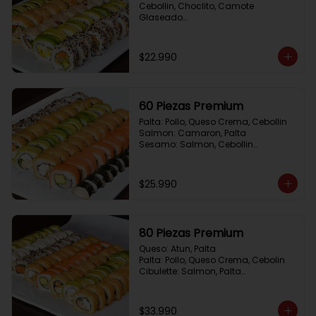
Cebollin, Choclito, Camote 
Glaseado

California Yasabi: Camote 
Glaseado, Palta, Cebolla Apanada

Avocado Veggie:	Palmito, Choclito, 
$22.990
Queso Crema, Cebollin

Hot Mushroom: Champiñon 
Tempura, Cebollin, Pimenton

California Caprese: Tomate, 
60 Piezas Premium
Albahaca,  envuelto en almendras
Palta: Pollo, Queso Crema, Cebollin

Salmon: Camaron, Palta

Sesamo: Salmon, Cebollin

Frito 1: Pollo, Queso Crema, Cebollin

Frito 2: Champiñon Tempura, 
Pimenton, Queso Crema

$25.990
Hosomaki: Pollo Teriyaki
80 Piezas Premium
Queso: Atun, Palta

Palta: Pollo, Queso Crema, Cebolin

Cibulette: Salmon, Palta

Salmon: Camaron,  Palta

Palta: Camaron, Queso Crema

Frito 1: Champiñon Tempura, 
$33.990