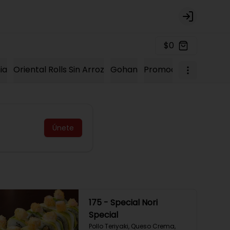
Login
$0
ia
Oriental Rolls Sin Arroz
Gohan
Promociones 2023
K
Únete
175 - Special Nori
Special
Pollo Teriyaki, Queso Crema, 