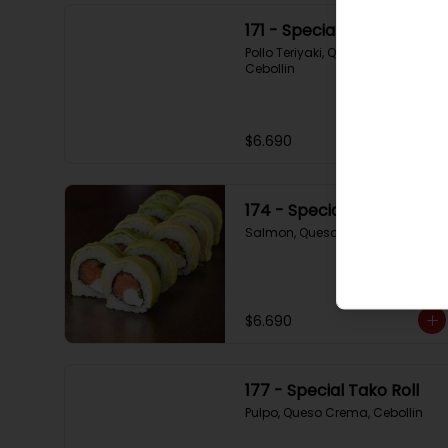
171 - Special Tori
Pollo Teriyaki, Queso Crema, 
Cebollin
$6.690
174 - Special Sake
Salmon, Queso Crema, Cebollin
$6.690
177 - Special Tako Roll
Pulpo, Queso Crema, Cebollin