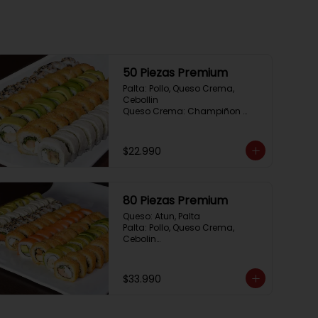
50 Piezas Premium
Palta: Pollo, Queso Crema, 
Cebollin

Queso Crema: Champiñon 
Tempura, Queso Crema, 
Cebollin

Sesamo: Salmon, Cebollin

$22.990
Frito 1: Camaron, Queso Crema, 
Cebollin

Frito 2: Pollo, Queso Crema, 
Cebollin
80 Piezas Premium
Queso: Atun, Palta

Palta: Pollo, Queso Crema, 
Cebolin

Cibulette: Salmon, Palta

Salmon: Camaron,  Palta

Palta: Camaron, Queso Crema

$33.990
Frito 1: Champiñon Tempura, 
Pimenton, Queso Crema

Frito 2: Pollo, Queso Crema, 