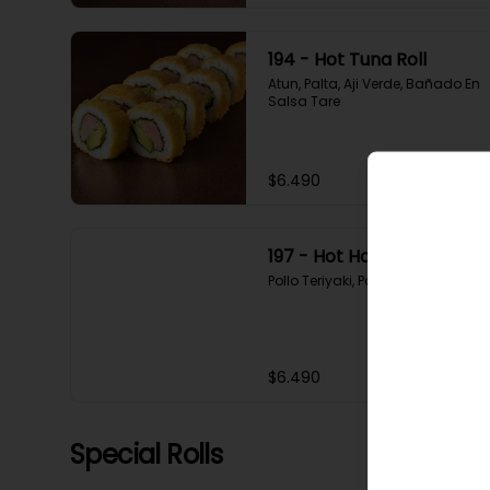
194 - Hot Tuna Roll
Atun, Palta, Aji Verde, Bañado En 
Salsa Tare
$6.490
197 - Hot Hoshi Roll
Pollo Teriyaki, Palta, Sesamo
$6.490
Special Rolls