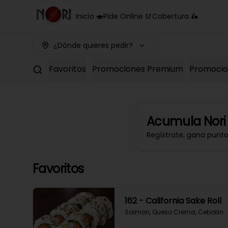
Inicio 🍣
Pide Online 🥢
Cobertura 🛵
¿Dónde quieres pedir?
Favoritos
Promociones Premium
Promocion
Acumula
Nori
Regístrate, gana punt
Favoritos
162 - California Sake Roll
Salmon, Queso Crema, Cebollin