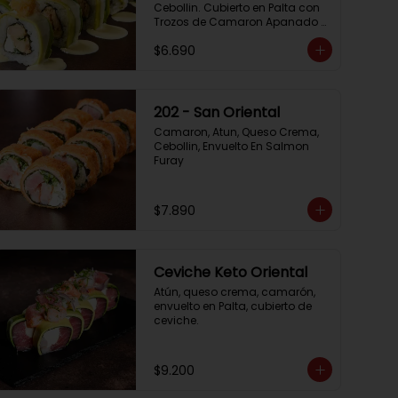
Cebollin. Cubierto en Palta con 
Trozos de Camaron Apanado 
con Salsa de la Casa
$6.690
202 - San Oriental
Camaron, Atun, Queso Crema, 
Cebollin, Envuelto En Salmon 
Furay
$7.890
Ceviche Keto Oriental
Atún, queso crema, camarón, 
envuelto en Palta, cubierto de 
ceviche.
$9.200