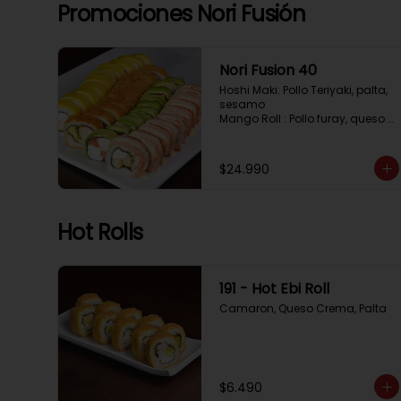
Tempura, Cebollin, Pimenton

Promociones Nori Fusión
California Caprese: Tomate, 
Albahaca,  envuelto en 
almendras
Nori Fusion 40
Hoshi Maki: Pollo Teriyaki, palta, 
sesamo 

Mango Roll : Pollo furay, queso 
crema, cubierto en mango, 
bañado en salsa de maracuya

Avocado Oriental: Salmon, 
$24.990
Kanikama, Queso crema, 
cubierto en Palta

Sake Gratinado: Camaron 
furay, Queso crema, cebollin. 
Hot Rolls
Cubierto en Salmon, bañado en 
salsa Acevichada
191 - Hot Ebi Roll
Camaron, Queso Crema, Palta
$6.490