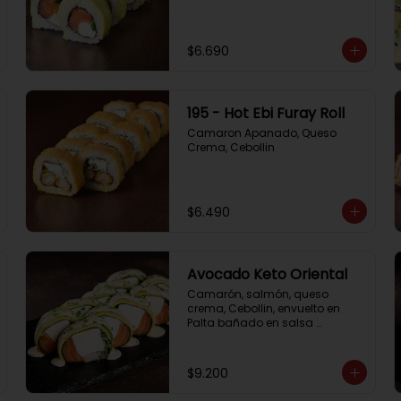
$6.690
195 - Hot Ebi Furay Roll
Camaron Apanado, Queso 
Crema, Cebollin
$6.490
Avocado Keto Oriental
Camarón, salmón, queso 
crema, Cebollin, envuelto en 
Palta bañado en salsa 
acevichada y Cibulette
$9.200