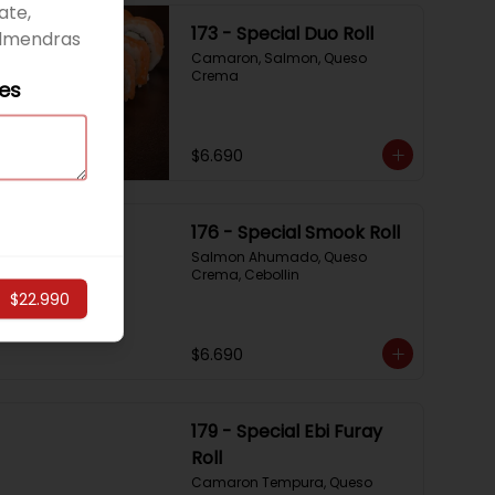
ate,
173 - Special Duo Roll
almendras
Camaron, Salmon, Queso 
Crema
les
$6.690
176 - Special Smook Roll
Salmon Ahumado, Queso 
Crema, Cebollin
$22.990
$6.690
179 - Special Ebi Furay
Roll
Camaron Tempura, Queso 