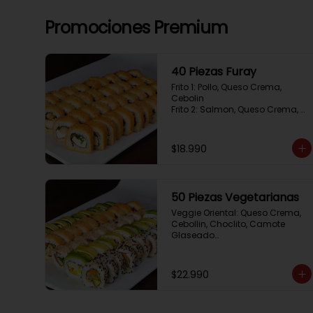
Promociones Premium
40 Piezas Furay
Frito 1: Pollo, Queso Crema, 
Cebolin

Frito 2: Salmon, Queso Crema, 
Cebolin

Frito 3: Camaron, Queso Crema, 
Cebollin

$18.990
Frito 4: Kanikama, Queso Crema, 
Cebollin
50 Piezas Vegetarianas
Veggie Oriental: Queso Crema, 
Cebollin, Choclito, Camote 
Glaseado

California Yasabi: Camote 
Glaseado, Palta, Cebolla 
Apanada

$22.990
Avocado Veggie:	Palmito, 
Choclito, Queso Crema, Cebollin

Hot Mushroom: Champiñon 