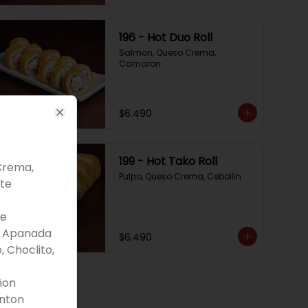
196 - Hot Duo Roll
Salmon, Queso Crema, 
Camaron
$6.490
Close
199 - Hot Tako Roll
Crema,
Pulpo, Queso Crema, Cebollin
ote
te
a Apanada
$6.490
 Choclito,
ñon
enton