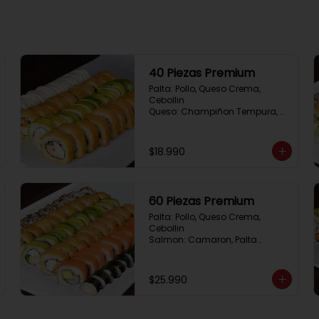
40 Piezas Premium
Palta: Pollo, Queso Crema, 
Cebollin

Queso: Champiñon Tempura, 
Queso Crema, Cebollin

Frito 1: Pollo, Queso 
Crema,Cebollin

$18.990
Frito 2: Salmon,Queso Crema, 
Cebollin
60 Piezas Premium
Palta: Pollo, Queso Crema, 
Cebollin

Salmon: Camaron, Palta

Sesamo: Salmon, Cebollin

Frito 1: Pollo, Queso Crema, 
Cebollin

$25.990
Frito 2: Champiñon Tempura, 
Pimenton, Queso Crema

Hosomaki: Pollo Teriyaki