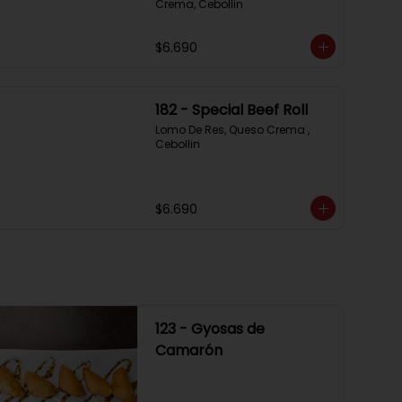
Crema, Cebollin
$6.690
182 - Special Beef Roll
Lomo De Res, Queso Crema , 
Cebollin
$6.690
123 - Gyosas de
Camarón