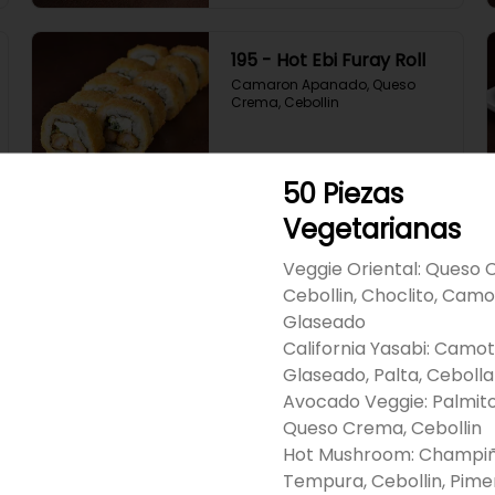
195 - Hot Ebi Furay Roll
Camaron Apanado, Queso 
Crema, Cebollin
$6.490
50 Piezas
Vegetarianas
198 - Hot Smook Roll
Veggie Oriental: Queso 
Salmon Ahumado, Queso 
Cebollin, Choclito, Cam
Crema, Cebollin
Glaseado
California Yasabi: Camo
Glaseado, Palta, Ceboll
$6.490
Avocado Veggie: Palmito,
Queso Crema, Cebollin
Hot Mushroom: Champi
Tempura, Cebollin, Pim