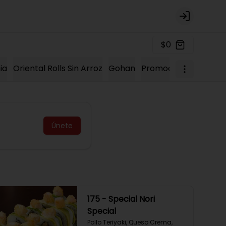
Login
$0
ia
Oriental Rolls Sin Arroz
Gohan
Promociones 2023
K
Únete
175 - Special Nori
Special
Pollo Teriyaki, Queso Crema, 