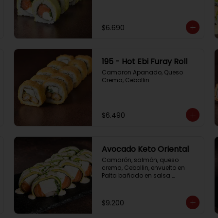
$6.690
195 - Hot Ebi Furay Roll
Camaron Apanado, Queso 
Crema, Cebollin
$6.490
Avocado Keto Oriental
Camarón, salmón, queso 
crema, Cebollin, envuelto en 
Palta bañado en salsa 
acevichada y Cibulette
$9.200