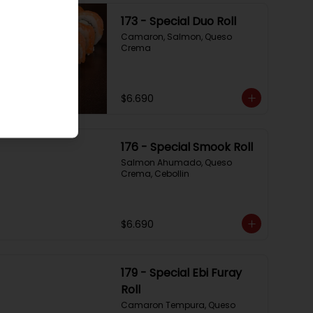
173 - Special Duo Roll
Camaron, Salmon, Queso 
Crema
$6.690
176 - Special Smook Roll
Salmon Ahumado, Queso 
Crema, Cebollin
$6.690
179 - Special Ebi Furay
Roll
Camaron Tempura, Queso 