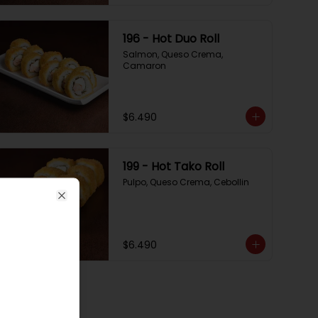
196 - Hot Duo Roll
Salmon, Queso Crema, 
Camaron
$6.490
199 - Hot Tako Roll
Pulpo, Queso Crema, Cebollin
Close
$6.490