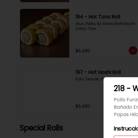
194 - Hot Tuna Roll
Atun, Palta, Aji Verde, Bañado En 
Salsa Tare
$6.490
197 - Hot Hoshi Roll
Pollo Teriyaki, Palta, Sesamo
218 - 
Pollo Fur
$6.490
Bañado En
Papas Hilo
Special Rolls
Instrucci