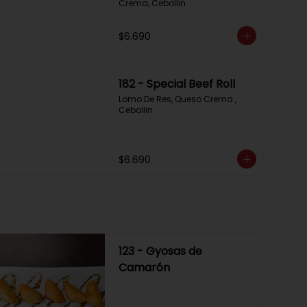
Crema, Cebollin
$6.690
182 - Special Beef Roll
Lomo De Res, Queso Crema , 
Cebollin
$6.690
123 - Gyosas de
Camarón