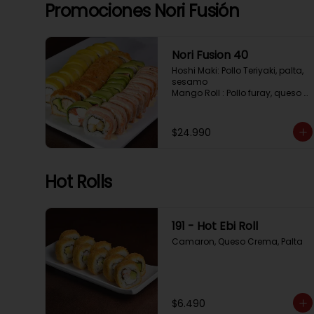
Tempura, Cebollin, Pimenton

Promociones Nori Fusión
California Caprese: Tomate, 
Albahaca,  envuelto en 
almendras
Nori Fusion 40
Hoshi Maki: Pollo Teriyaki, palta, 
sesamo 

Mango Roll : Pollo furay, queso 
crema, cubierto en mango, 
bañado en salsa de maracuya

Avocado Oriental: Salmon, 
$24.990
Kanikama, Queso crema, 
cubierto en Palta

Sake Gratinado: Camaron 
furay, Queso crema, cebollin. 
Hot Rolls
Cubierto en Salmon, bañado en 
salsa Acevichada
191 - Hot Ebi Roll
Camaron, Queso Crema, Palta
$6.490