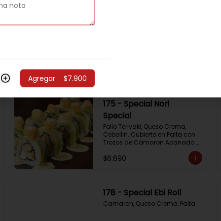
172 - Special Almond
Roll
Pollo Teriyaki,  Palta Y Almendras 
Tostadas
$6.690
Agregar
$7.900
175 - Special Nori
Special
Pollo Teriyaki, Queso Crema, 
Cebollin. Cubierto en Palta con 
Trozos de Camaron Apanado 
con Salsa de la Casa
$6.690
178 - Special Ebi Roll
Camaron, Queso Crema, Palta