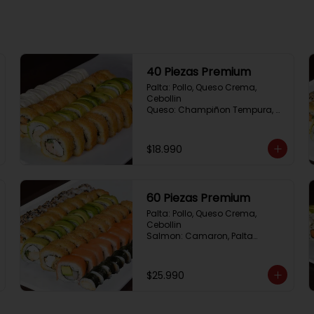
40 Piezas Premium
Palta: Pollo, Queso Crema, 
Cebollin

Queso: Champiñon Tempura, 
Queso Crema, Cebollin

Frito 1: Pollo, Queso 
Crema,Cebollin

$18.990
Frito 2: Salmon,Queso Crema, 
Cebollin
60 Piezas Premium
Palta: Pollo, Queso Crema, 
Cebollin

Salmon: Camaron, Palta

Sesamo: Salmon, Cebollin

Frito 1: Pollo, Queso Crema, 
Cebollin

$25.990
Frito 2: Champiñon Tempura, 
Pimenton, Queso Crema

Hosomaki: Pollo Teriyaki