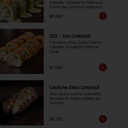
Cebollin. Cubierto en Palta con 
Trozos de Camaron Apanado 
con Salsa de la Casa
$6.690
202 - San Oriental
Camaron, Atun, Queso Crema, 
Cebollin, Envuelto En Salmon 
Furay
$7.890
Ceviche Keto Oriental
Atún, queso crema, camarón, 
envuelto en Palta, cubierto de 
ceviche.
$9.200