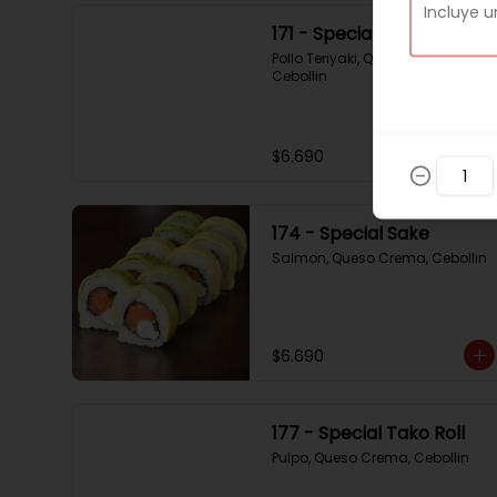
171 - Special Tori
Pollo Teriyaki, Queso Crema, 
Cebollin
$6.690
174 - Special Sake
Salmon, Queso Crema, Cebollin
$6.690
177 - Special Tako Roll
Pulpo, Queso Crema, Cebollin