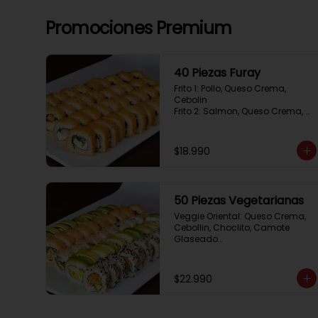
Promociones Premium
40 Piezas Furay
Frito 1: Pollo, Queso Crema, 
Cebolin

Frito 2: Salmon, Queso Crema, 
Cebolin

Frito 3: Camaron, Queso Crema, 
Cebollin

$18.990
Frito 4: Kanikama, Queso Crema, 
Cebollin
50 Piezas Vegetarianas
Veggie Oriental: Queso Crema, 
Cebollin, Choclito, Camote 
Glaseado

California Yasabi: Camote 
Glaseado, Palta, Cebolla 
Apanada

$22.990
Avocado Veggie:	Palmito, 
Choclito, Queso Crema, Cebollin

Hot Mushroom: Champiñon 