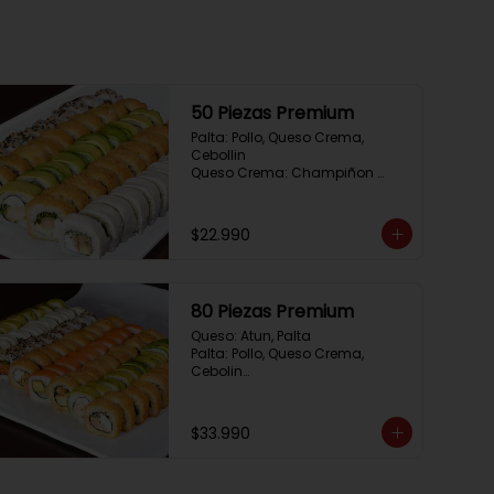
50 Piezas Premium
Palta: Pollo, Queso Crema, 
Cebollin

Queso Crema: Champiñon 
Tempura, Queso Crema, 
Cebollin

Sesamo: Salmon, Cebollin

$22.990
Frito 1: Camaron, Queso Crema, 
Cebollin

Frito 2: Pollo, Queso Crema, 
Cebollin
80 Piezas Premium
Queso: Atun, Palta

Palta: Pollo, Queso Crema, 
Cebolin

Cibulette: Salmon, Palta

Salmon: Camaron,  Palta

Palta: Camaron, Queso Crema

$33.990
Frito 1: Champiñon Tempura, 
Pimenton, Queso Crema

Frito 2: Pollo, Queso Crema, 