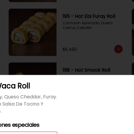
195 - Hot Ebi Furay Roll
Camaron Apanado, Queso 
Crema, Cebollin
$6.490
198 - Hot Smook Roll
Salmon Ahumado, Queso 
Crema, Cebollin
Waca Roll
ay, Queso Cheddar, Furay.
$6.490
 Salsa De Tocino Y
.
ones especiales