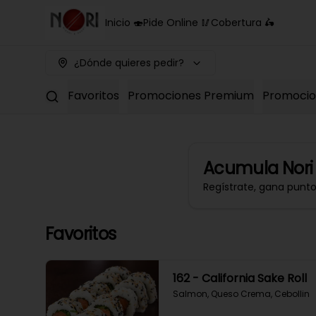
Inicio 🍣
Pide Online 🥢
Cobertura 🛵
¿Dónde quieres pedir?
Favoritos
Promociones Premium
Promocion
Acumula
Nori
Regístrate, gana punt
Favoritos
162 - California Sake Roll
Salmon, Queso Crema, Cebollin