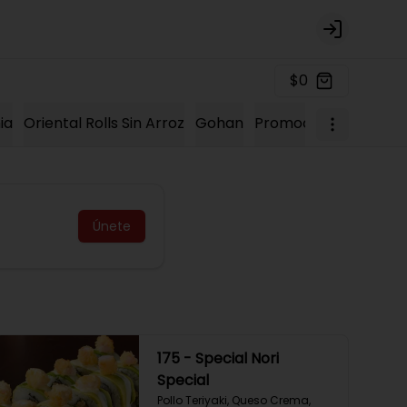
Login
$0
ia
Oriental Rolls Sin Arroz
Gohan
Promociones 2023
K
Únete
175 - Special Nori
Special
Pollo Teriyaki, Queso Crema, 