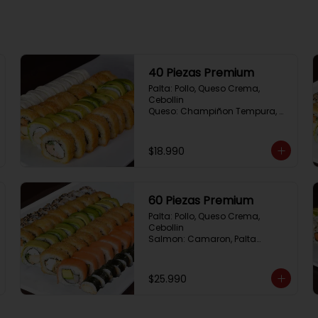
40 Piezas Premium
Palta: Pollo, Queso Crema, 
Cebollin

Queso: Champiñon Tempura, 
Queso Crema, Cebollin

Frito 1: Pollo, Queso 
Crema,Cebollin

$18.990
Frito 2: Salmon,Queso Crema, 
Cebollin
60 Piezas Premium
Palta: Pollo, Queso Crema, 
Cebollin

Salmon: Camaron, Palta

Sesamo: Salmon, Cebollin

Frito 1: Pollo, Queso Crema, 
Cebollin

$25.990
Frito 2: Champiñon Tempura, 
Pimenton, Queso Crema

Hosomaki: Pollo Teriyaki