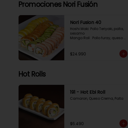
Tempura, Cebollin, Pimenton

Promociones Nori Fusión
California Caprese: Tomate, 
Albahaca,  envuelto en 
almendras
Nori Fusion 40
Hoshi Maki: Pollo Teriyaki, palta, 
sesamo 

Mango Roll : Pollo furay, queso 
crema, cubierto en mango, 
bañado en salsa de maracuya

Avocado Oriental: Salmon, 
$24.990
Kanikama, Queso crema, 
cubierto en Palta

Sake Gratinado: Camaron 
furay, Queso crema, cebollin. 
Hot Rolls
Cubierto en Salmon, bañado en 
salsa Acevichada
191 - Hot Ebi Roll
Camaron, Queso Crema, Palta
$6.490