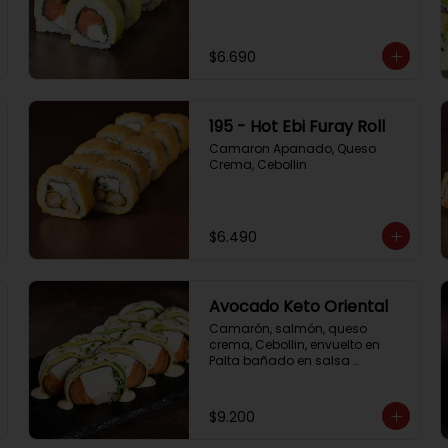
$6.690
195 - Hot Ebi Furay Roll
Camaron Apanado, Queso 
Crema, Cebollin
$6.490
Avocado Keto Oriental
Camarón, salmón, queso 
crema, Cebollin, envuelto en 
Palta bañado en salsa 
acevichada y Cibulette
$9.200