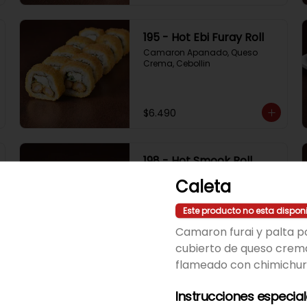
195 - Hot Ebi Furay Roll
Camaron Apanado, Queso 
Crema, Cebollin
$6.490
198 - Hot Smook Roll
Salmon Ahumado, Queso 
Caleta
Crema, Cebollin
Este producto no esta dispon
Camaron furai y palta p
$6.490
cubierto de queso crem
flameado con chimichur
Instrucciones especia