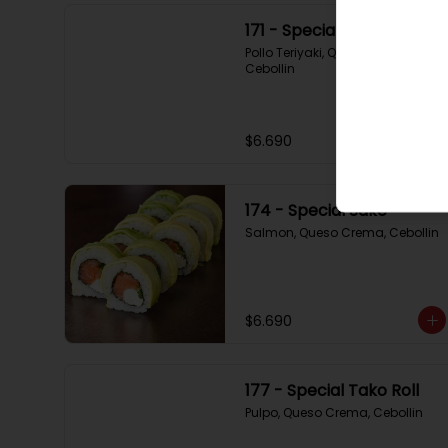
171 - Special Tori
Pollo Teriyaki, Queso Crema, 
Cebollin
$6.690
174 - Special Sake
Salmon, Queso Crema, Cebollin
$6.690
177 - Special Tako Roll
Pulpo, Queso Crema, Cebollin