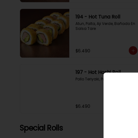
194 - Hot Tuna Roll
Atun, Palta, Aji Verde, Bañado En 
Salsa Tare
$6.490
197 - Hot Hoshi Roll
Pollo Teriyaki, Palta, Sesamo
$6.490
Special Rolls