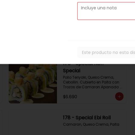
172 - Special Almond
Roll
Pollo Teriyaki,  Palta Y Almendras 
Tostadas
$6.690
Este producto no esta di
175 - Special Nori
Special
Pollo Teriyaki, Queso Crema, 
Cebollin. Cubierto en Palta con 
Trozos de Camaron Apanado 
con Salsa de la Casa
$6.690
178 - Special Ebi Roll
Camaron, Queso Crema, Palta