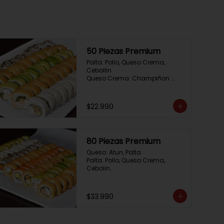
50 Piezas Premium
Palta: Pollo, Queso Crema, 
Cebollin

Queso Crema: Champiñon 
Tempura, Queso Crema, 
Cebollin

Sesamo: Salmon, Cebollin

$22.990
Frito 1: Camaron, Queso Crema, 
Cebollin

Frito 2: Pollo, Queso Crema, 
Cebollin
80 Piezas Premium
Queso: Atun, Palta

Palta: Pollo, Queso Crema, 
Cebolin

Cibulette: Salmon, Palta

Salmon: Camaron,  Palta

Palta: Camaron, Queso Crema

$33.990
Frito 1: Champiñon Tempura, 
Pimenton, Queso Crema

Frito 2: Pollo, Queso Crema, 