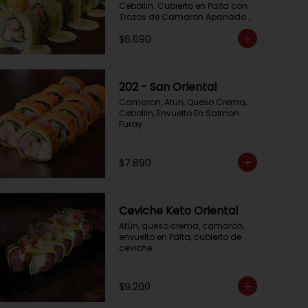
Cebollin. Cubierto en Palta con 
Trozos de Camaron Apanado 
con Salsa de la Casa
$6.690
202 - San Oriental
Camaron, Atun, Queso Crema, 
Cebollin, Envuelto En Salmon 
Furay
$7.890
Ceviche Keto Oriental
Atún, queso crema, camarón, 
envuelto en Palta, cubierto de 
ceviche.
$9.200