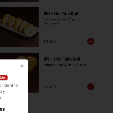
196 - Hot Duo Roll
Salmon, Queso Crema, 
Camaron
$6.490
199 - Hot Tako Roll
Pulpo, Queso Crema, Cebollin
Close
ible
or dentro
$6.490
a y
ri
les