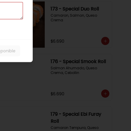
173 - Special Duo Roll
Camaron, Salmon, Queso 
Crema
$6.690
sponible
176 - Special Smook Roll
Salmon Ahumado, Queso 
Crema, Cebollin
$6.690
179 - Special Ebi Furay
Roll
Camaron Tempura, Queso 