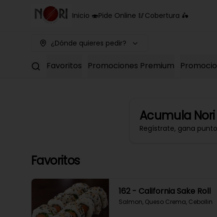
Inicio 🍣
Pide Online 🥢
Cobertura 🛵
¿Dónde quieres pedir?
Favoritos
Promociones Premium
Promocion
Acumula
Nori
Regístrate, gana punt
Favoritos
162 - California Sake Roll
Salmon, Queso Crema, Cebollin