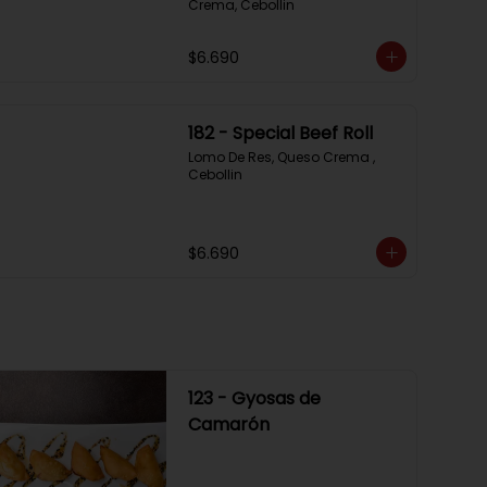
Crema, Cebollin
$6.690
182 - Special Beef Roll
Lomo De Res, Queso Crema , 
Cebollin
$6.690
123 - Gyosas de
Camarón