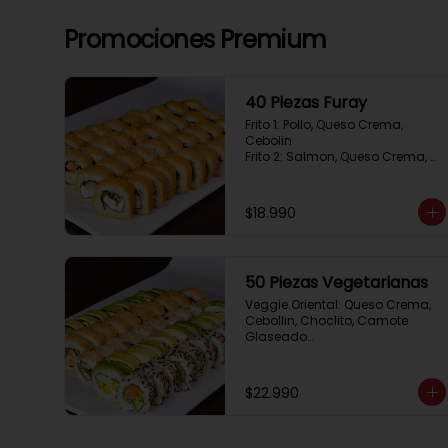
Promociones Premium
40 Piezas Furay
Frito 1: Pollo, Queso Crema, 
Cebolin

Frito 2: Salmon, Queso Crema, 
Cebolin

Frito 3: Camaron, Queso Crema, 
Cebollin

$18.990
Frito 4: Kanikama, Queso Crema, 
Cebollin
50 Piezas Vegetarianas
Veggie Oriental: Queso Crema, 
Cebollin, Choclito, Camote 
Glaseado

California Yasabi: Camote 
Glaseado, Palta, Cebolla 
Apanada

$22.990
Avocado Veggie:	Palmito, 
Choclito, Queso Crema, Cebollin

Hot Mushroom: Champiñon 