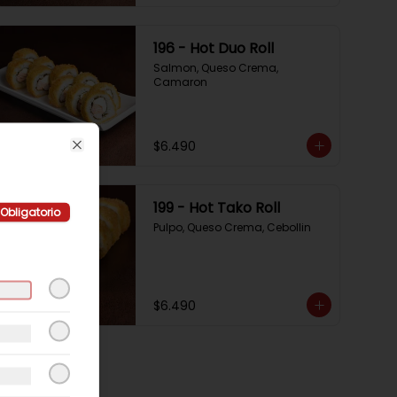
196 - Hot Duo Roll
Salmon, Queso Crema, 
Camaron
$6.490
Close
199 - Hot Tako Roll
Obligatorio
Pulpo, Queso Crema, Cebollin
$6.490