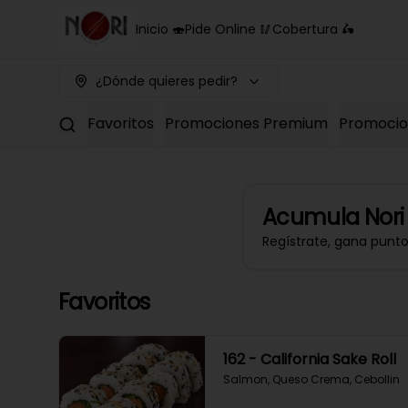
Inicio 🍣
Pide Online 🥢
Cobertura 🛵
¿Dónde quieres pedir?
Favoritos
Promociones Premium
Promocion
Acumula
Nori
Regístrate, gana punt
Favoritos
162 - California Sake Roll
Salmon, Queso Crema, Cebollin