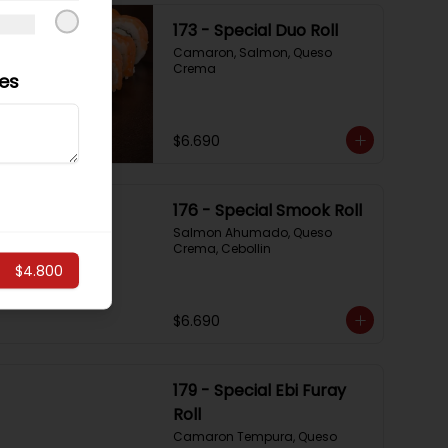
173 - Special Duo Roll
Camaron, Salmon, Queso 
Crema
les
$6.690
176 - Special Smook Roll
Salmon Ahumado, Queso 
Crema, Cebollin
$4.800
$6.690
179 - Special Ebi Furay
Roll
Camaron Tempura, Queso 