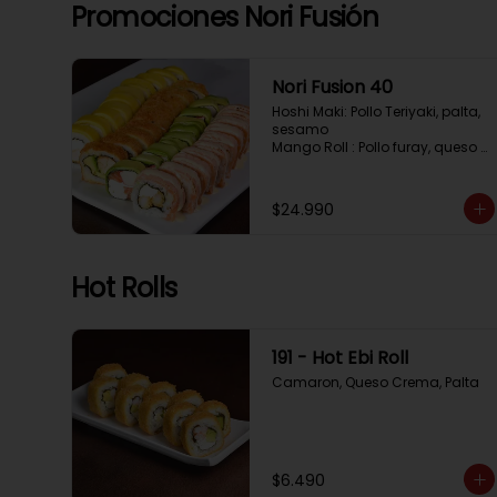
Tempura, Cebollin, Pimenton

Promociones Nori Fusión
California Caprese: Tomate, 
Albahaca,  envuelto en 
almendras
Nori Fusion 40
Hoshi Maki: Pollo Teriyaki, palta, 
sesamo 

Mango Roll : Pollo furay, queso 
crema, cubierto en mango, 
bañado en salsa de maracuya

Avocado Oriental: Salmon, 
$24.990
Kanikama, Queso crema, 
cubierto en Palta

Sake Gratinado: Camaron 
furay, Queso crema, cebollin. 
Hot Rolls
Cubierto en Salmon, bañado en 
salsa Acevichada
191 - Hot Ebi Roll
Camaron, Queso Crema, Palta
$6.490