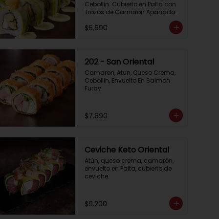
Cebollin. Cubierto en Palta con 
Trozos de Camaron Apanado 
con Salsa de la Casa
$6.690
202 - San Oriental
Camaron, Atun, Queso Crema, 
Cebollin, Envuelto En Salmon 
Furay
$7.890
Ceviche Keto Oriental
Atún, queso crema, camarón, 
envuelto en Palta, cubierto de 
ceviche.
$9.200