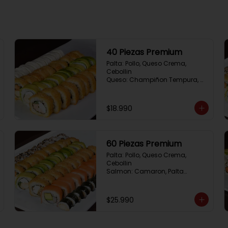
40 Piezas Premium
Palta: Pollo, Queso Crema, 
Cebollin

Queso: Champiñon Tempura, 
Queso Crema, Cebollin

Frito 1: Pollo, Queso 
Crema,Cebollin

$18.990
Frito 2: Salmon,Queso Crema, 
Cebollin
60 Piezas Premium
Palta: Pollo, Queso Crema, 
Cebollin

Salmon: Camaron, Palta

Sesamo: Salmon, Cebollin

Frito 1: Pollo, Queso Crema, 
Cebollin

$25.990
Frito 2: Champiñon Tempura, 
Pimenton, Queso Crema

Hosomaki: Pollo Teriyaki