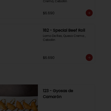
Crema, Cebollin
$6.690
182 - Special Beef Roll
Lomo De Res, Queso Crema , 
Cebollin
$6.690
123 - Gyosas de
Camarón