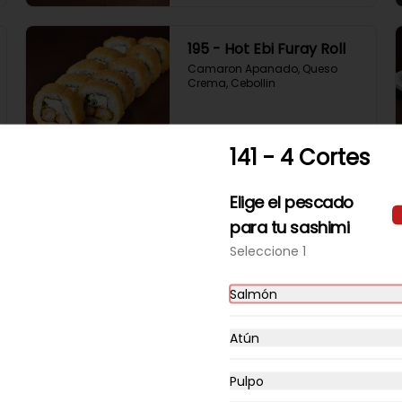
195 - Hot Ebi Furay Roll
Camaron Apanado, Queso 
Crema, Cebollin
$6.490
141 - 4 Cortes
Elige el pescado
198 - Hot Smook Roll
para tu sashimi
Salmon Ahumado, Queso 
Crema, Cebollin
Seleccione 1
Salmón
$6.490
Atún
Pulpo