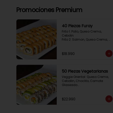
Promociones Premium
40 Piezas Furay
Frito 1: Pollo, Queso Crema, 
Cebolin

Frito 2: Salmon, Queso Crema, 
Cebolin

Frito 3: Camaron, Queso Crema, 
Cebollin

$18.990
Frito 4: Kanikama, Queso Crema, 
Cebollin
50 Piezas Vegetarianas
Veggie Oriental: Queso Crema, 
Cebollin, Choclito, Camote 
Glaseado

California Yasabi: Camote 
Glaseado, Palta, Cebolla 
Apanada

$22.990
Avocado Veggie:	Palmito, 
Choclito, Queso Crema, Cebollin

Hot Mushroom: Champiñon 