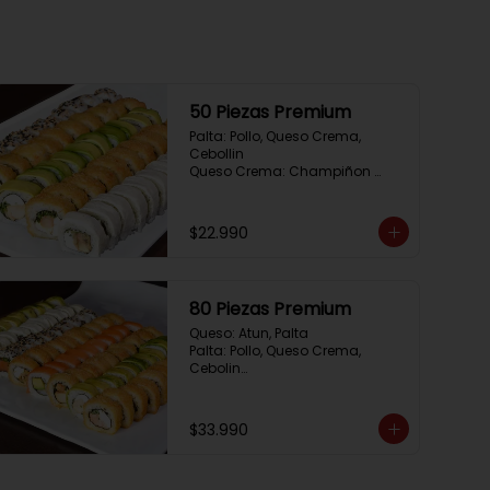
50 Piezas Premium
Palta: Pollo, Queso Crema, 
Cebollin

Queso Crema: Champiñon 
Tempura, Queso Crema, 
Cebollin

Sesamo: Salmon, Cebollin

$22.990
Frito 1: Camaron, Queso Crema, 
Cebollin

Frito 2: Pollo, Queso Crema, 
Cebollin
80 Piezas Premium
Queso: Atun, Palta

Palta: Pollo, Queso Crema, 
Cebolin

Cibulette: Salmon, Palta

Salmon: Camaron,  Palta

Palta: Camaron, Queso Crema

$33.990
Frito 1: Champiñon Tempura, 
Pimenton, Queso Crema

Frito 2: Pollo, Queso Crema, 