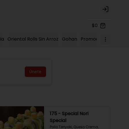
Login
$0
ia
Oriental Rolls Sin Arroz
Gohan
Promociones 2023
K
Únete
175 - Special Nori
Special
Pollo Teriyaki, Queso Crema, 