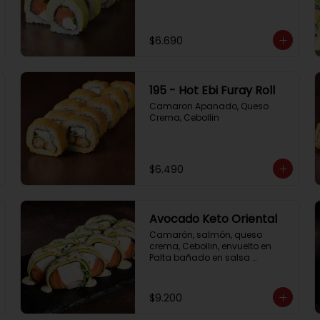
$6.690
195 - Hot Ebi Furay Roll
Camaron Apanado, Queso 
Crema, Cebollin
$6.490
Avocado Keto Oriental
Camarón, salmón, queso 
crema, Cebollin, envuelto en 
Palta bañado en salsa 
acevichada y Cibulette
$9.200