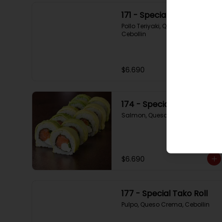
171 - Special Tori
Pollo Teriyaki, Queso Crema, 
Cebollin
$6.690
174 - Special Sake
Salmon, Queso Crema, Cebollin
$6.690
177 - Special Tako Roll
Pulpo, Queso Crema, Cebollin