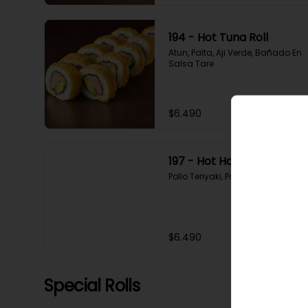
194 - Hot Tuna Roll
Atun, Palta, Aji Verde, Bañado En 
Salsa Tare
$6.490
197 - Hot Hoshi Roll
Pollo Teriyaki, Palta, Sesamo
$6.490
Special Rolls