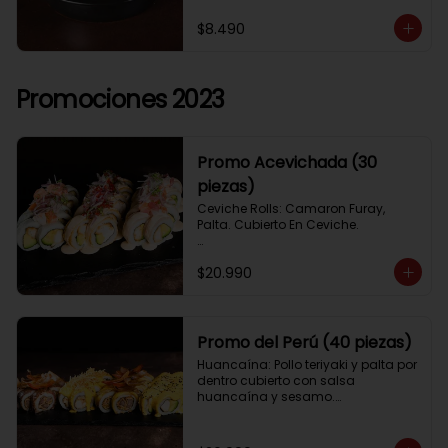
$8.490
Promociones 2023
Promo Acevichada (30
piezas)
Ceviche Rolls: Camaron Furay, 
Palta. Cubierto En Ceviche.

Acevichado Rolls: Camaron Furay, 
$20.990
Palta. Cubierto Con Pescado Blanco 
Y Cevichito Carretillero.

Acevichado furay: Pescado furay, 
queso crema y palta, frito en panko. 
Promo del Perú (40 piezas)
Coronado con salsa acevichada, 
Huancaína: Pollo teriyaki y palta por 
toques de cebolla, aji limo y cilantro
dentro cubierto con salsa 
huancaína y sesamo.

Lomo saltado: Lomo tempura por 
dentro cubierto con lomo fino 