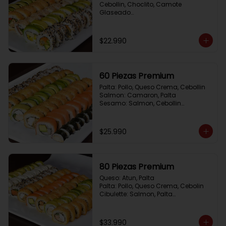
Cebollin, Choclito, Camote 
Glaseado

California Yasabi: Camote 
Glaseado, Palta, Cebolla Apanada

Avocado Veggie:	Palmito, Choclito, 
$22.990
Queso Crema, Cebollin

Hot Mushroom: Champiñon 
Tempura, Cebollin, Pimenton

California Caprese: Tomate, 
60 Piezas Premium
Albahaca,  envuelto en almendras
Palta: Pollo, Queso Crema, Cebollin

Salmon: Camaron, Palta

Sesamo: Salmon, Cebollin

Frito 1: Pollo, Queso Crema, Cebollin

Frito 2: Champiñon Tempura, 
Pimenton, Queso Crema

$25.990
Hosomaki: Pollo Teriyaki
80 Piezas Premium
Queso: Atun, Palta

Palta: Pollo, Queso Crema, Cebolin

Cibulette: Salmon, Palta

Salmon: Camaron,  Palta

Palta: Camaron, Queso Crema

Frito 1: Champiñon Tempura, 
$33.990