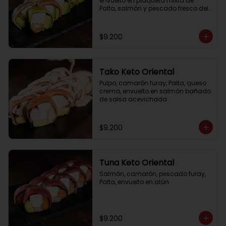
envuelto en plaqueta mixta de 
Palta, salmón y pescado fresco del 
día
$9.200
Tako Keto Oriental
Pulpo, camarón furay, Palta, queso 
crema, envuelto en salmón bañado 
de salsa acevichada
$9.200
Tuna Keto Oriental
Salmón, camarón, pescado furay, 
Palta, envuelto en atún
$9.200