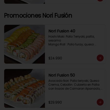
Pimenton, Queso Crema

Frito 2: Pollo, Queso Crema, Cebolin

Frito 3: Salmon, Queso Crema, 
Cebollin
Promociones Nori Fusión
Nori Fusion 40
Hoshi Maki: Pollo Teriyaki, palta, 
sesamo 

Mango Roll : Pollo furay, queso 
crema, cubierto en mango, bañado 
en salsa de maracuya

Avocado Oriental: Salmon, 
$24.990
Kanikama, Queso crema, cubierto 
en Palta

Sake Gratinado: Camaron furay, 
Queso crema, cebollin. Cubierto en 
Nori Fusion 50
Salmon, bañado en salsa 
Acevichada
Avocado Nori: Pollo teriyaki, Queso 
Crema, Cebollin. Cubierto en Palta 
con trozos de Camaron Apanado, 
bañado en salsa de la casa

Tuna Roll: Atun fresco, Queso crema, 
Palta, cubierto en Salmon

$29.990
Shirosakana Oriental: Pescado 
Furay, Palta, Queso crema, Cebollin, 