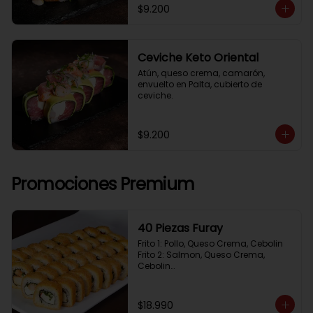
$9.200
Ceviche Keto Oriental
Atún, queso crema, camarón, 
envuelto en Palta, cubierto de 
ceviche.
$9.200
Promociones Premium
40 Piezas Furay
Frito 1: Pollo, Queso Crema, Cebolin

Frito 2: Salmon, Queso Crema, 
Cebolin

Frito 3: Camaron, Queso Crema, 
Cebollin

Frito 4: Kanikama, Queso Crema, 
$18.990
Cebollin