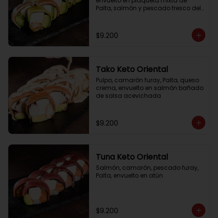
envuelto en plaqueta mixta de 
Palta, salmón y pescado fresco del 
día
$9.200
Tako Keto Oriental
Pulpo, camarón furay, Palta, queso 
crema, envuelto en salmón bañado 
de salsa acevichada
$9.200
Tuna Keto Oriental
Salmón, camarón, pescado furay, 
Palta, envuelto en atún
$9.200