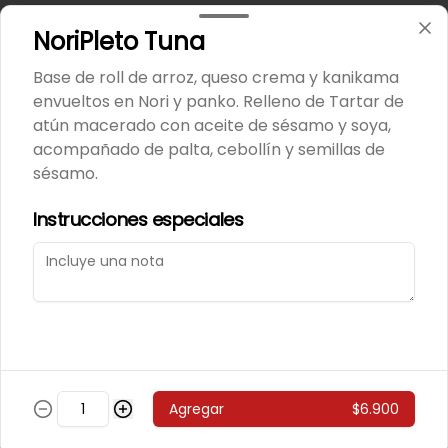
243 - Avocado Veggie
NoriPleto Tuna
Palmito, Choclito, Queso Crema, 
Cebollin
Base de roll de arroz, queso crema y kanikama
envueltos en Nori y panko. Relleno de Tartar de
atún macerado con aceite de sésamo y soya,
$5.400
acompañado de palta, cebollín y semillas de
sésamo.
244 - Hot Mushroom
Instrucciones especiales
Champiñon Tempura, Cebollin, 
Pimenton
$5.400
245 - Veggi Almond
Agregar
$6.900
Champiñon Tempura, Palta, 
Topping De Almendras Bañado En 
Salsa Wafu De Tomate