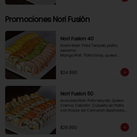
Pimenton, Queso Crema

Frito 2: Pollo, Queso Crema, Cebolin

Frito 3: Salmon, Queso Crema, 
Cebollin
Promociones Nori Fusión
Nori Fusion 40
Hoshi Maki: Pollo Teriyaki, palta, 
sesamo 

Mango Roll : Pollo furay, queso 
crema, cubierto en mango, bañado 
en salsa de maracuya

Avocado Oriental: Salmon, 
$24.990
Kanikama, Queso crema, cubierto 
en Palta

Sake Gratinado: Camaron furay, 
Queso crema, cebollin. Cubierto en 
Nori Fusion 50
Salmon, bañado en salsa 
Acevichada
Avocado Nori: Pollo teriyaki, Queso 
Crema, Cebollin. Cubierto en Palta 
con trozos de Camaron Apanado, 
bañado en salsa de la casa

Tuna Roll: Atun fresco, Queso crema, 
Palta, cubierto en Salmon

$29.990
Shirosakana Oriental: Pescado 
Furay, Palta, Queso crema, Cebollin, 