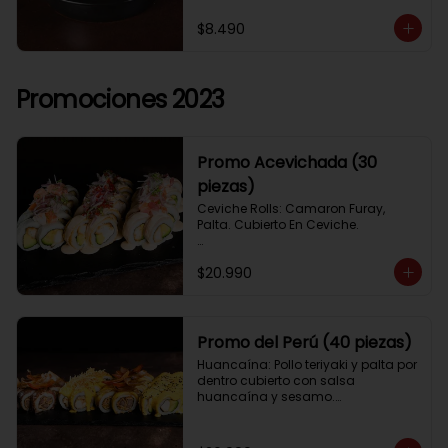
$8.490
Promociones 2023
Promo Acevichada (30
piezas)
Ceviche Rolls: Camaron Furay, 
Palta. Cubierto En Ceviche.

Acevichado Rolls: Camaron Furay, 
$20.990
Palta. Cubierto Con Pescado Blanco 
Y Cevichito Carretillero.

Acevichado furay: Pescado furay, 
queso crema y palta, frito en panko. 
Promo del Perú (40 piezas)
Coronado con salsa acevichada, 
Huancaína: Pollo teriyaki y palta por 
toques de cebolla, aji limo y cilantro
dentro cubierto con salsa 
huancaína y sesamo.

Lomo saltado: Lomo tempura por 
dentro cubierto con lomo fino 