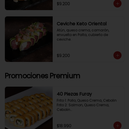
$9.200
Ceviche Keto Oriental
Atún, queso crema, camarón, 
envuelto en Palta, cubierto de 
ceviche.
$9.200
Promociones Premium
40 Piezas Furay
Frito 1: Pollo, Queso Crema, Cebolin

Frito 2: Salmon, Queso Crema, 
Cebolin

Frito 3: Camaron, Queso Crema, 
Cebollin

Frito 4: Kanikama, Queso Crema, 
$18.990
Cebollin