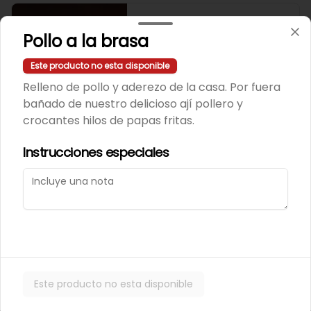
243 - Avocado Veggie
Pollo a la brasa
Palmito, Choclito, Queso Crema, 
Cebollin
Este producto no esta disponible
Relleno de pollo y aderezo de la casa. Por fuera
$5.400
bañado de nuestro delicioso ají pollero y
crocantes hilos de papas fritas.
244 - Hot Mushroom
Instrucciones especiales
Champiñon Tempura, Cebollin, 
Pimenton
$5.400
245 - Veggi Almond
Este producto no esta disponible
Champiñon Tempura, Palta, 
Topping De Almendras Bañado En 
Salsa Wafu De Tomate