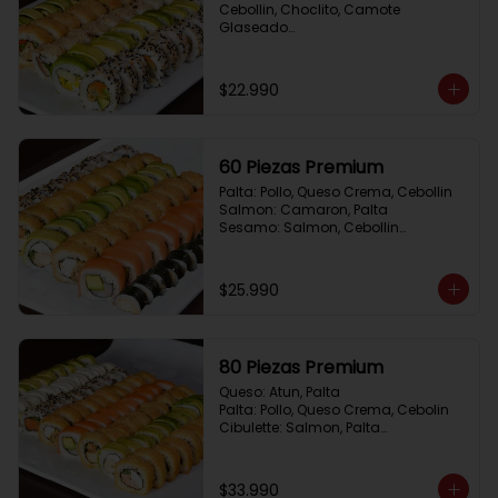
Cebollin, Choclito, Camote 
Glaseado

California Yasabi: Camote 
Glaseado, Palta, Cebolla Apanada

Avocado Veggie:	Palmito, Choclito, 
$22.990
Queso Crema, Cebollin

Hot Mushroom: Champiñon 
Tempura, Cebollin, Pimenton

California Caprese: Tomate, 
60 Piezas Premium
Albahaca,  envuelto en almendras
Palta: Pollo, Queso Crema, Cebollin

Salmon: Camaron, Palta

Sesamo: Salmon, Cebollin

Frito 1: Pollo, Queso Crema, Cebollin

Frito 2: Champiñon Tempura, 
Pimenton, Queso Crema

$25.990
Hosomaki: Pollo Teriyaki
80 Piezas Premium
Queso: Atun, Palta

Palta: Pollo, Queso Crema, Cebolin

Cibulette: Salmon, Palta

Salmon: Camaron,  Palta

Palta: Camaron, Queso Crema

Frito 1: Champiñon Tempura, 
$33.990