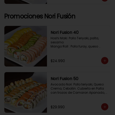
Pimenton, Queso Crema

Frito 2: Pollo, Queso Crema, Cebolin

Frito 3: Salmon, Queso Crema, 
Cebollin
Promociones Nori Fusión
Nori Fusion 40
Hoshi Maki: Pollo Teriyaki, palta, 
sesamo 

Mango Roll : Pollo furay, queso 
crema, cubierto en mango, bañado 
en salsa de maracuya

Avocado Oriental: Salmon, 
$24.990
Kanikama, Queso crema, cubierto 
en Palta

Sake Gratinado: Camaron furay, 
Queso crema, cebollin. Cubierto en 
Nori Fusion 50
Salmon, bañado en salsa 
Acevichada
Avocado Nori: Pollo teriyaki, Queso 
Crema, Cebollin. Cubierto en Palta 
con trozos de Camaron Apanado, 
bañado en salsa de la casa

Tuna Roll: Atun fresco, Queso crema, 
Palta, cubierto en Salmon

$29.990
Shirosakana Oriental: Pescado 
Furay, Palta, Queso crema, Cebollin, 