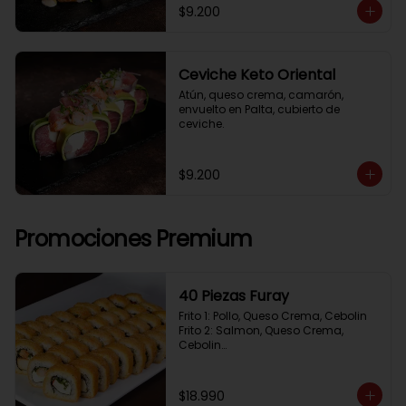
$9.200
Ceviche Keto Oriental
Atún, queso crema, camarón, 
envuelto en Palta, cubierto de 
ceviche.
$9.200
Promociones Premium
40 Piezas Furay
Frito 1: Pollo, Queso Crema, Cebolin

Frito 2: Salmon, Queso Crema, 
Cebolin

Frito 3: Camaron, Queso Crema, 
Cebollin

Frito 4: Kanikama, Queso Crema, 
$18.990
Cebollin