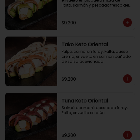
envuelto en plaqueta mixta de 
Palta, salmón y pescado fresco del 
día
$9.200
Tako Keto Oriental
Pulpo, camarón furay, Palta, queso 
crema, envuelto en salmón bañado 
de salsa acevichada
$9.200
Tuna Keto Oriental
Salmón, camarón, pescado furay, 
Palta, envuelto en atún
$9.200