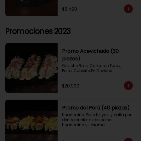
$8.490
Promociones 2023
Promo Acevichada (30
piezas)
Ceviche Rolls: Camaron Furay, 
Palta. Cubierto En Ceviche.

Acevichado Rolls: Camaron Furay, 
$20.990
Palta. Cubierto Con Pescado Blanco 
Y Cevichito Carretillero.

Acevichado furay: Pescado furay, 
queso crema y palta, frito en panko. 
Promo del Perú (40 piezas)
Coronado con salsa acevichada, 
Huancaína: Pollo teriyaki y palta por 
toques de cebolla, aji limo y cilantro
dentro cubierto con salsa 
huancaína y sesamo.

Lomo saltado: Lomo tempura por 
dentro cubierto con lomo fino 