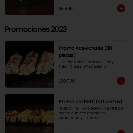
$8.490
Promociones 2023
Promo Acevichada (30
piezas)
Ceviche Rolls: Camaron Furay, 
Palta. Cubierto En Ceviche.

Acevichado Rolls: Camaron Furay, 
$20.990
Palta. Cubierto Con Pescado Blanco 
Y Cevichito Carretillero.

Acevichado furay: Pescado furay, 
queso crema y palta, frito en panko. 
Promo del Perú (40 piezas)
Coronado con salsa acevichada, 
Huancaína: Pollo teriyaki y palta por 
toques de cebolla, aji limo y cilantro
dentro cubierto con salsa 
huancaína y sesamo.

Lomo saltado: Lomo tempura por 
dentro cubierto con lomo fino 