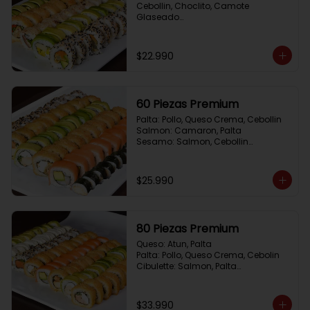
Cebollin, Choclito, Camote 
Glaseado

California Yasabi: Camote 
Glaseado, Palta, Cebolla Apanada

Avocado Veggie:	Palmito, Choclito, 
$22.990
Queso Crema, Cebollin

Hot Mushroom: Champiñon 
Tempura, Cebollin, Pimenton

California Caprese: Tomate, 
60 Piezas Premium
Albahaca,  envuelto en almendras
Palta: Pollo, Queso Crema, Cebollin

Salmon: Camaron, Palta

Sesamo: Salmon, Cebollin

Frito 1: Pollo, Queso Crema, Cebollin

Frito 2: Champiñon Tempura, 
Pimenton, Queso Crema

$25.990
Hosomaki: Pollo Teriyaki
80 Piezas Premium
Queso: Atun, Palta

Palta: Pollo, Queso Crema, Cebolin

Cibulette: Salmon, Palta

Salmon: Camaron,  Palta

Palta: Camaron, Queso Crema

Frito 1: Champiñon Tempura, 
$33.990