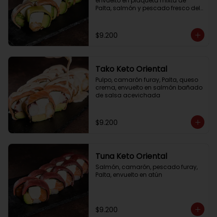
envuelto en plaqueta mixta de 
Palta, salmón y pescado fresco del 
día
$9.200
Tako Keto Oriental
Pulpo, camarón furay, Palta, queso 
crema, envuelto en salmón bañado 
de salsa acevichada
$9.200
Tuna Keto Oriental
Salmón, camarón, pescado furay, 
Palta, envuelto en atún
$9.200