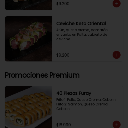
$9.200
Ceviche Keto Oriental
Atún, queso crema, camarón, 
envuelto en Palta, cubierto de 
ceviche.
$9.200
Promociones Premium
40 Piezas Furay
Frito 1: Pollo, Queso Crema, Cebolin

Frito 2: Salmon, Queso Crema, 
Cebolin

Frito 3: Camaron, Queso Crema, 
Cebollin

Frito 4: Kanikama, Queso Crema, 
$18.990
Cebollin