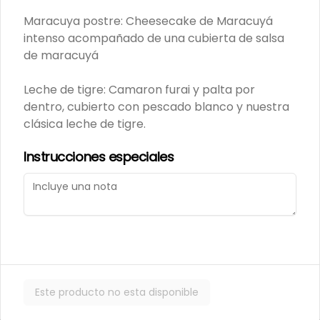
Maracuya postre: Cheesecake de Maracuyá
243 - Avocado Veggie
intenso acompañado de una cubierta de salsa
Palmito, Choclito, Queso Crema, 
Cebollin
de maracuyá
Leche de tigre: Camaron furai y palta por
$5.400
dentro, cubierto con pescado blanco y nuestra
clásica leche de tigre.
244 - Hot Mushroom
Instrucciones especiales
Champiñon Tempura, Cebollin, 
Pimenton
$5.400
245 - Veggi Almond
Este producto no esta disponible
Champiñon Tempura, Palta, 
Topping De Almendras Bañado En 
Salsa Wafu De Tomate