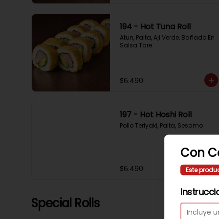
194 - Hot Tuna Roll
Atun, Palta, Aji Verde, Bañado En 
Salsa Tare
$6.490
197 - Hot Hoshi Roll
Pollo Teriyaki, Palta, Sesamo
Con C
$6.490
Este produ
Instrucci
Special Rolls