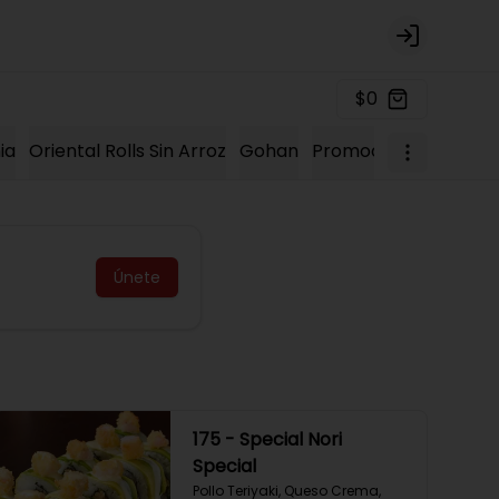
Login
$0
ia
Oriental Rolls Sin Arroz
Gohan
Promociones 2023
K
Únete
175 - Special Nori
Special
Pollo Teriyaki, Queso Crema, 