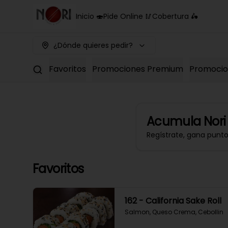
Inicio 🍣
Pide Online 🥢
Cobertura 🛵
¿Dónde quieres pedir?
Favoritos
Promociones Premium
Promocion
Acumula
Nori
Regístrate, gana punt
Favoritos
162 - California Sake Roll
Salmon, Queso Crema, Cebollin