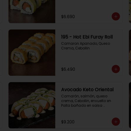
$6.690
195 - Hot Ebi Furay Roll
Camaron Apanado, Queso 
Crema, Cebollin
$6.490
Avocado Keto Oriental
Camarón, salmón, queso 
crema, Cebollin, envuelto en 
Palta bañado en salsa 
acevichada y Cibulette
$9.200