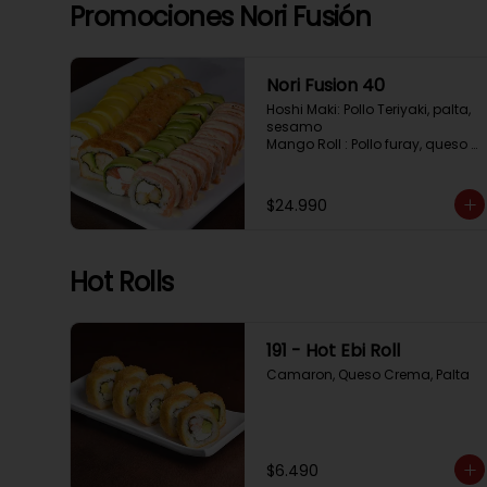
Tempura, Cebollin, Pimenton

Promociones Nori Fusión
California Caprese: Tomate, 
Albahaca,  envuelto en 
almendras
Nori Fusion 40
Hoshi Maki: Pollo Teriyaki, palta, 
sesamo 

Mango Roll : Pollo furay, queso 
crema, cubierto en mango, 
bañado en salsa de maracuya

Avocado Oriental: Salmon, 
$24.990
Kanikama, Queso crema, 
cubierto en Palta

Sake Gratinado: Camaron 
furay, Queso crema, cebollin. 
Hot Rolls
Cubierto en Salmon, bañado en 
salsa Acevichada
191 - Hot Ebi Roll
Camaron, Queso Crema, Palta
$6.490