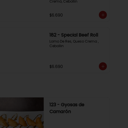
Crema, Cebollin
$6.690
182 - Special Beef Roll
Lomo De Res, Queso Crema , 
Cebollin
$6.690
123 - Gyosas de
Camarón