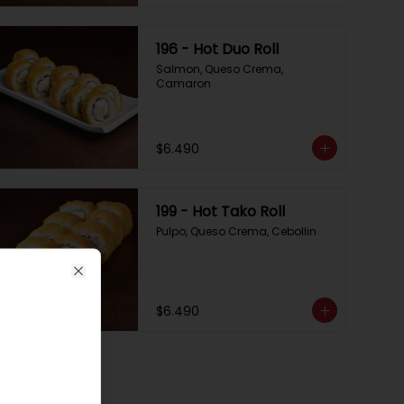
196 - Hot Duo Roll
Salmon, Queso Crema, 
Camaron
$6.490
199 - Hot Tako Roll
Pulpo, Queso Crema, Cebollin
Close
$6.490