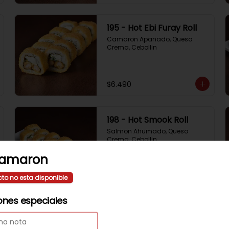
195 - Hot Ebi Furay Roll
Camaron Apanado, Queso 
Crema, Cebollin
$6.490
198 - Hot Smook Roll
Salmon Ahumado, Queso 
Crema, Cebollin
amaron
$6.490
cto no esta disponible
ones especiales