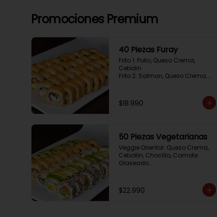
Promociones Premium
40 Piezas Furay
Frito 1: Pollo, Queso Crema, 
Cebolin

Frito 2: Salmon, Queso Crema, 
Cebolin

Frito 3: Camaron, Queso Crema, 
Cebollin

$18.990
Frito 4: Kanikama, Queso Crema, 
Cebollin
50 Piezas Vegetarianas
Veggie Oriental: Queso Crema, 
Cebollin, Choclito, Camote 
Glaseado

California Yasabi: Camote 
Glaseado, Palta, Cebolla 
Apanada

$22.990
Avocado Veggie:	Palmito, 
Choclito, Queso Crema, Cebollin

Hot Mushroom: Champiñon 