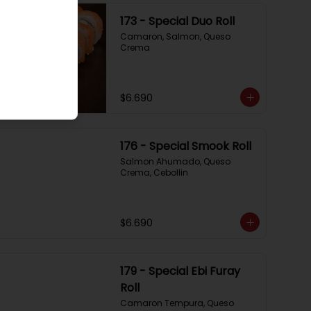
173 - Special Duo Roll
Camaron, Salmon, Queso 
Crema
$6.690
176 - Special Smook Roll
Salmon Ahumado, Queso 
Crema, Cebollin
$6.690
179 - Special Ebi Furay
Roll
Camaron Tempura, Queso 