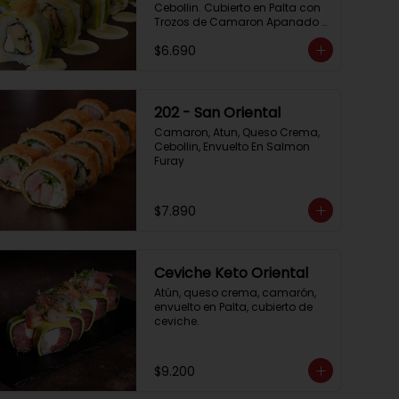
Cebollin. Cubierto en Palta con 
Trozos de Camaron Apanado 
con Salsa de la Casa
$6.690
202 - San Oriental
Camaron, Atun, Queso Crema, 
Cebollin, Envuelto En Salmon 
Furay
$7.890
Ceviche Keto Oriental
Atún, queso crema, camarón, 
envuelto en Palta, cubierto de 
ceviche.
$9.200