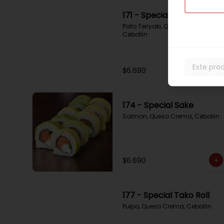
171 - Special Tori
Pollo Teriyaki, Queso Crema, 
Cebollin
Este pro
$6.690
174 - Special Sake
Salmon, Queso Crema, Cebollin
$6.690
177 - Special Tako Roll
Pulpo, Queso Crema, Cebollin