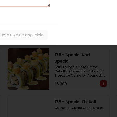
172 - Special Almond
Roll
Pollo Teriyaki,  Palta Y Almendras 
Tostadas
ducto no esta disponible
$6.690
175 - Special Nori
Special
Pollo Teriyaki, Queso Crema, 
Cebollin. Cubierto en Palta con 
Trozos de Camaron Apanado 
con Salsa de la Casa
$6.690
178 - Special Ebi Roll
Camaron, Queso Crema, Palta