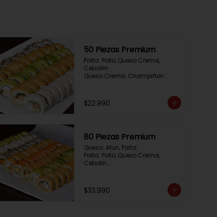
50 Piezas Premium
Palta: Pollo, Queso Crema, 
Cebollin

Queso Crema: Champiñon 
Tempura, Queso Crema, 
Cebollin

Sesamo: Salmon, Cebollin

$22.990
Frito 1: Camaron, Queso Crema, 
Cebollin

Frito 2: Pollo, Queso Crema, 
Cebollin
80 Piezas Premium
Queso: Atun, Palta

Palta: Pollo, Queso Crema, 
Cebolin

Cibulette: Salmon, Palta

Salmon: Camaron,  Palta

Palta: Camaron, Queso Crema

$33.990
Frito 1: Champiñon Tempura, 
Pimenton, Queso Crema

Frito 2: Pollo, Queso Crema, 