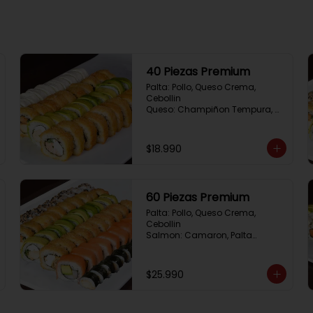
40 Piezas Premium
Palta: Pollo, Queso Crema, 
Cebollin

Queso: Champiñon Tempura, 
Queso Crema, Cebollin

Frito 1: Pollo, Queso 
Crema,Cebollin

$18.990
Frito 2: Salmon,Queso Crema, 
Cebollin
60 Piezas Premium
Palta: Pollo, Queso Crema, 
Cebollin

Salmon: Camaron, Palta

Sesamo: Salmon, Cebollin

Frito 1: Pollo, Queso Crema, 
Cebollin

$25.990
Frito 2: Champiñon Tempura, 
Pimenton, Queso Crema

Hosomaki: Pollo Teriyaki