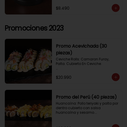
$8.490
Promociones 2023
Promo Acevichada (30
piezas)
Ceviche Rolls: Camaron Furay, 
Palta. Cubierto En Ceviche.

Acevichado Rolls: Camaron Furay, 
$20.990
Palta. Cubierto Con Pescado Blanco 
Y Cevichito Carretillero.

Acevichado furay: Pescado furay, 
queso crema y palta, frito en panko. 
Promo del Perú (40 piezas)
Coronado con salsa acevichada, 
Huancaína: Pollo teriyaki y palta por 
toques de cebolla, aji limo y cilantro
dentro cubierto con salsa 
huancaína y sesamo.

Lomo saltado: Lomo tempura por 
dentro cubierto con lomo fino 