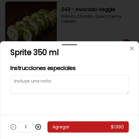
243 - Avocado Veggie
Palmito, Choclito, Queso Crema, 
Cebollin
$5.400
Sprite 350 ml
244 - Hot Mushroom
Instrucciones especiales
Champiñon Tempura, Cebollin, 
Pimenton
$5.400
245 - Veggi Almond
Agregar
$1.990
Champiñon Tempura, Palta, 
Topping De Almendras Bañado En 
Salsa Wafu De Tomate