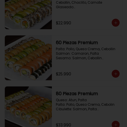
Cebollin, Choclito, Camote 
Glaseado

California Yasabi: Camote 
Glaseado, Palta, Cebolla Apanada

Avocado Veggie:	Palmito, Choclito, 
$22.990
Queso Crema, Cebollin

Hot Mushroom: Champiñon 
Tempura, Cebollin, Pimenton

California Caprese: Tomate, 
60 Piezas Premium
Albahaca,  envuelto en almendras
Palta: Pollo, Queso Crema, Cebollin

Salmon: Camaron, Palta

Sesamo: Salmon, Cebollin

Frito 1: Pollo, Queso Crema, Cebollin

Frito 2: Champiñon Tempura, 
Pimenton, Queso Crema

$25.990
Hosomaki: Pollo Teriyaki
80 Piezas Premium
Queso: Atun, Palta

Palta: Pollo, Queso Crema, Cebolin

Cibulette: Salmon, Palta

Salmon: Camaron,  Palta

Palta: Camaron, Queso Crema

Frito 1: Champiñon Tempura, 
$33.990