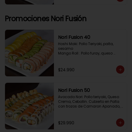
Pimenton, Queso Crema

Frito 2: Pollo, Queso Crema, Cebolin

Frito 3: Salmon, Queso Crema, 
Cebollin
Promociones Nori Fusión
Nori Fusion 40
Hoshi Maki: Pollo Teriyaki, palta, 
sesamo 

Mango Roll : Pollo furay, queso 
crema, cubierto en mango, bañado 
en salsa de maracuya

Avocado Oriental: Salmon, 
$24.990
Kanikama, Queso crema, cubierto 
en Palta

Sake Gratinado: Camaron furay, 
Queso crema, cebollin. Cubierto en 
Nori Fusion 50
Salmon, bañado en salsa 
Acevichada
Avocado Nori: Pollo teriyaki, Queso 
Crema, Cebollin. Cubierto en Palta 
con trozos de Camaron Apanado, 
bañado en salsa de la casa

Tuna Roll: Atun fresco, Queso crema, 
Palta, cubierto en Salmon

$29.990
Shirosakana Oriental: Pescado 
Furay, Palta, Queso crema, Cebollin, 