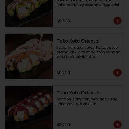
envuelto en plaqueta mixta de 
Palta, salmón y pescado fresco del 
día
$9.200
Tako Keto Oriental
Pulpo, camarón furay, Palta, queso 
crema, envuelto en salmón bañado 
de salsa acevichada
$9.200
Tuna Keto Oriental
Salmón, camarón, pescado furay, 
Palta, envuelto en atún
$9.200