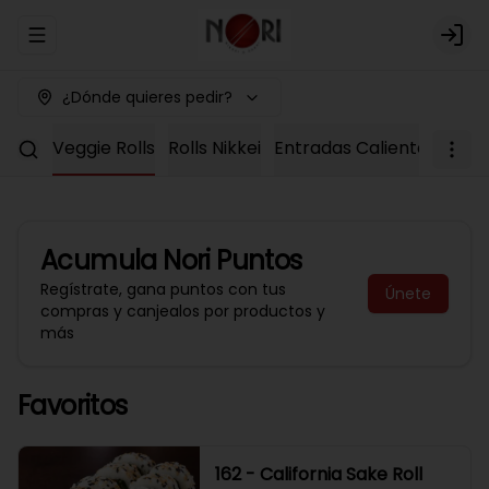
Abrir menu de navegación
Logi
¿Dónde quieres pedir?
Keto
Veggie Rolls
Rolls Nikkei
Entradas Calientes
Infa
Acumula
Nori Puntos
Regístrate, gana puntos con tus
Únete
compras y canjealos por productos y
más
Favoritos
162 - California Sake Roll