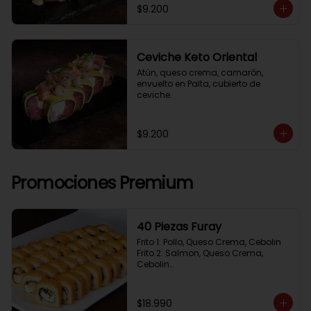
$9.200
Ceviche Keto Oriental
Atún, queso crema, camarón, 
envuelto en Palta, cubierto de 
ceviche.
$9.200
Promociones Premium
40 Piezas Furay
Frito 1: Pollo, Queso Crema, Cebolin

Frito 2: Salmon, Queso Crema, 
Cebolin

Frito 3: Camaron, Queso Crema, 
Cebollin

Frito 4: Kanikama, Queso Crema, 
$18.990
Cebollin