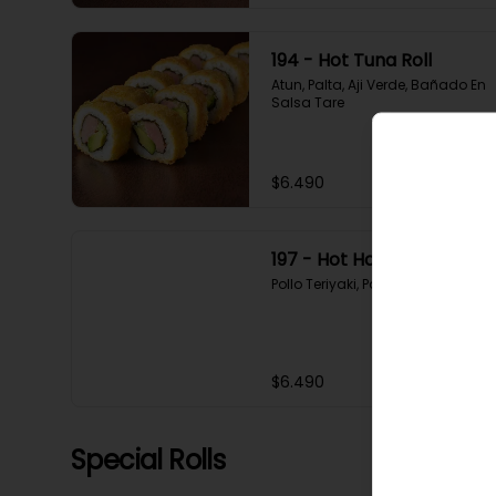
194 - Hot Tuna Roll
Atun, Palta, Aji Verde, Bañado En 
Salsa Tare
$6.490
197 - Hot Hoshi Roll
Pollo Teriyaki, Palta, Sesamo
$6.490
Special Rolls