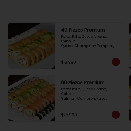
40 Piezas Premium
Palta: Pollo, Queso Crema, 
Cebollin

Queso: Champiñon Tempura, 
Queso Crema, Cebollin

Frito 1: Pollo, Queso 
Crema,Cebollin

$18.990
Frito 2: Salmon,Queso Crema, 
Cebollin
60 Piezas Premium
Palta: Pollo, Queso Crema, 
Cebollin

Salmon: Camaron, Palta

Sesamo: Salmon, Cebollin

Frito 1: Pollo, Queso Crema, 
Cebollin

$25.990
Frito 2: Champiñon Tempura, 
Pimenton, Queso Crema

Hosomaki: Pollo Teriyaki