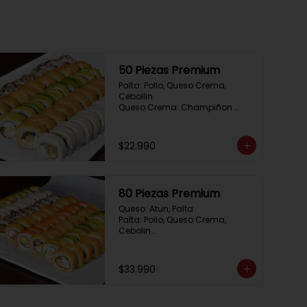
50 Piezas Premium
Palta: Pollo, Queso Crema, 
Cebollin

Queso Crema: Champiñon 
Tempura, Queso Crema, 
Cebollin

Sesamo: Salmon, Cebollin

$22.990
Frito 1: Camaron, Queso Crema, 
Cebollin

Frito 2: Pollo, Queso Crema, 
Cebollin
80 Piezas Premium
Queso: Atun, Palta

Palta: Pollo, Queso Crema, 
Cebolin

Cibulette: Salmon, Palta

Salmon: Camaron,  Palta

Palta: Camaron, Queso Crema

$33.990
Frito 1: Champiñon Tempura, 
Pimenton, Queso Crema

Frito 2: Pollo, Queso Crema, 