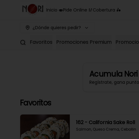
Inicio 🍣
Pide Online 🥢
Cobertura 🛵
¿Dónde quieres pedir?
Favoritos
Promociones Premium
Promocion
Acumula
Nori
Regístrate, gana punt
Favoritos
162 - California Sake Roll
Salmon, Queso Crema, Cebollin