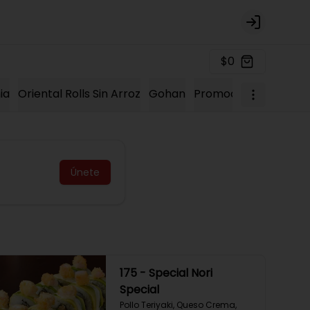
Login
$0
ia
Oriental Rolls Sin Arroz
Gohan
Promociones 2023
K
Únete
175 - Special Nori
Special
Pollo Teriyaki, Queso Crema, 