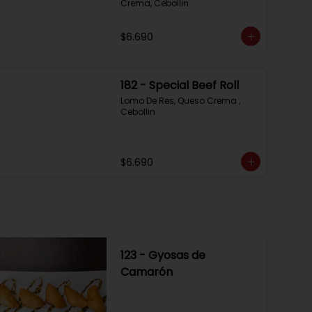
Crema, Cebollin
$6.690
182 - Special Beef Roll
Lomo De Res, Queso Crema , 
Cebollin
$6.690
123 - Gyosas de
Camarón