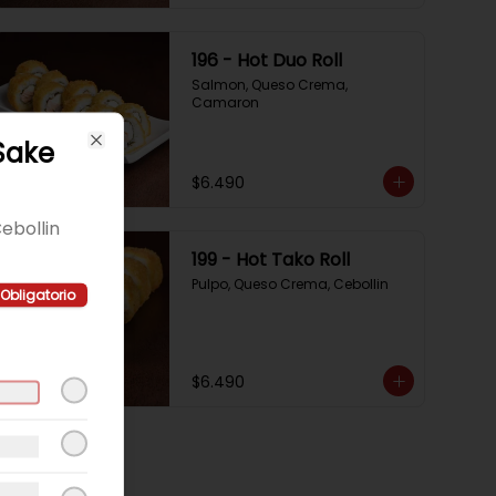
196 - Hot Duo Roll
Salmon, Queso Crema, 
Camaron
 Sake
Close
$6.490
ebollin
199 - Hot Tako Roll
Pulpo, Queso Crema, Cebollin
Obligatorio
$6.490