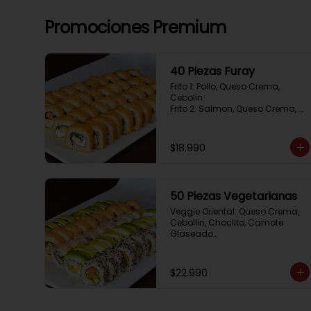
Promociones Premium
40 Piezas Furay
Frito 1: Pollo, Queso Crema, 
Cebolin

Frito 2: Salmon, Queso Crema, 
Cebolin

Frito 3: Camaron, Queso Crema, 
Cebollin

$18.990
Frito 4: Kanikama, Queso Crema, 
Cebollin
50 Piezas Vegetarianas
Veggie Oriental: Queso Crema, 
Cebollin, Choclito, Camote 
Glaseado

California Yasabi: Camote 
Glaseado, Palta, Cebolla 
Apanada

$22.990
Avocado Veggie:	Palmito, 
Choclito, Queso Crema, Cebollin

Hot Mushroom: Champiñon 