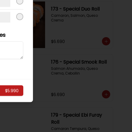
173 - Special Duo Roll
Camaron, Salmon, Queso 
Crema
les
$6.690
176 - Special Smook Roll
Salmon Ahumado, Queso 
Crema, Cebollin
$5.990
$6.690
179 - Special Ebi Furay
Roll
Camaron Tempura, Queso 