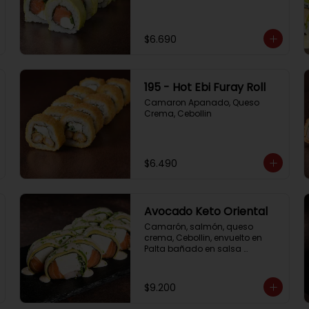
$6.690
195 - Hot Ebi Furay Roll
Camaron Apanado, Queso 
Crema, Cebollin
$6.490
Avocado Keto Oriental
Camarón, salmón, queso 
crema, Cebollin, envuelto en 
Palta bañado en salsa 
acevichada y Cibulette
$9.200