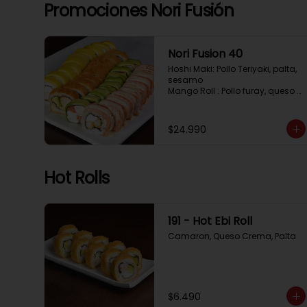
Tempura, Cebollin, Pimenton

Promociones Nori Fusión
California Caprese: Tomate, 
Albahaca,  envuelto en 
almendras
Nori Fusion 40
Hoshi Maki: Pollo Teriyaki, palta, 
sesamo 

Mango Roll : Pollo furay, queso 
crema, cubierto en mango, 
bañado en salsa de maracuya

Avocado Oriental: Salmon, 
$24.990
Kanikama, Queso crema, 
cubierto en Palta

Sake Gratinado: Camaron 
furay, Queso crema, cebollin. 
Hot Rolls
Cubierto en Salmon, bañado en 
salsa Acevichada
191 - Hot Ebi Roll
Camaron, Queso Crema, Palta
$6.490