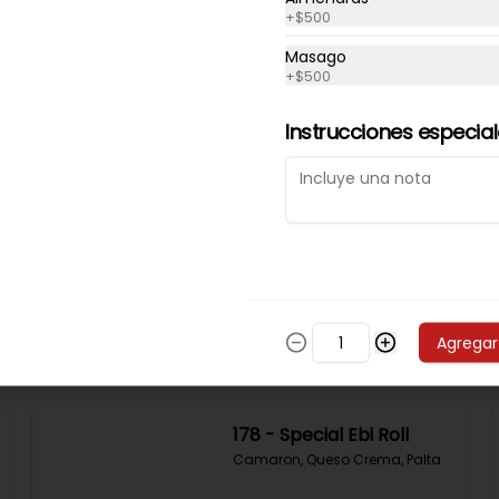
+
$500
172 - Special Almond
Masago
Roll
+
$500
Pollo Teriyaki,  Palta Y Almendras 
Tostadas
Instrucciones especia
$6.690
175 - Special Nori
Special
Pollo Teriyaki, Queso Crema, 
Cebollin. Cubierto en Palta con 
Trozos de Camaron Apanado 
con Salsa de la Casa
Agregar
$6.690
178 - Special Ebi Roll
Camaron, Queso Crema, Palta