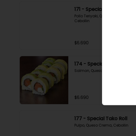
171 - Special Tori
Pollo Teriyaki, Queso Crema, 
Cebollin
$6.690
174 - Special Sake
Salmon, Queso Crema, Cebollin
$6.690
177 - Special Tako Roll
Pulpo, Queso Crema, Cebollin