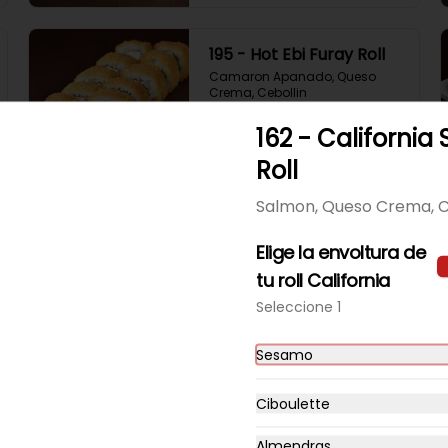
195 - Hot Ebi Furay Roll
Camaron Apanado, Queso 
Crema, Cebollin
162 - California
Roll
$6.490
Salmon, Queso Crema, C
198 - Hot Smook Roll
Elige la envoltura de
Salmon Ahumado, Queso 
Crema, Cebollin
tu roll California
Seleccione 1
$6.490
Sesamo
Ciboulette
Almendras