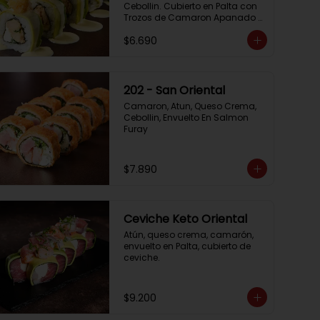
Cebollin. Cubierto en Palta con 
Trozos de Camaron Apanado 
con Salsa de la Casa
$6.690
202 - San Oriental
Camaron, Atun, Queso Crema, 
Cebollin, Envuelto En Salmon 
Furay
$7.890
Ceviche Keto Oriental
Atún, queso crema, camarón, 
envuelto en Palta, cubierto de 
ceviche.
$9.200