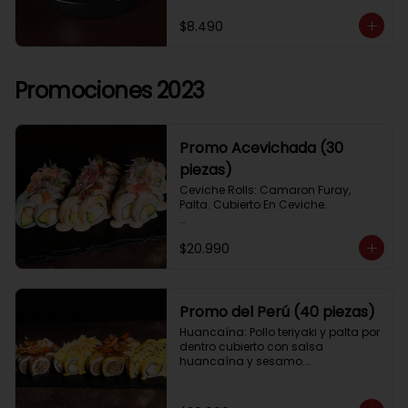
$8.490
Promociones 2023
Promo Acevichada (30
piezas)
Ceviche Rolls: Camaron Furay, 
Palta. Cubierto En Ceviche.

Acevichado Rolls: Camaron Furay, 
$20.990
Palta. Cubierto Con Pescado Blanco 
Y Cevichito Carretillero.

Acevichado furay: Pescado furay, 
queso crema y palta, frito en panko. 
Promo del Perú (40 piezas)
Coronado con salsa acevichada, 
Huancaína: Pollo teriyaki y palta por 
toques de cebolla, aji limo y cilantro
dentro cubierto con salsa 
huancaína y sesamo.

Lomo saltado: Lomo tempura por 
dentro cubierto con lomo fino 