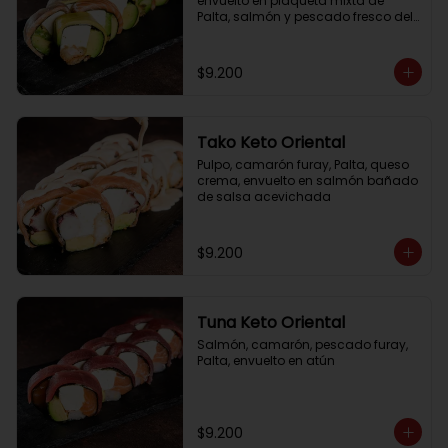
envuelto en plaqueta mixta de 
Palta, salmón y pescado fresco del 
día
$9.200
Tako Keto Oriental
Pulpo, camarón furay, Palta, queso 
crema, envuelto en salmón bañado 
de salsa acevichada
$9.200
Tuna Keto Oriental
Salmón, camarón, pescado furay, 
Palta, envuelto en atún
$9.200