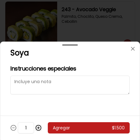
243 - Avocado Veggie
Palmito, Choclito, Queso Crema, 
Cebollin
$5.400
Soya
244 - Hot Mushroom
Instrucciones especiales
Champiñon Tempura, Cebollin, 
Pimenton
$5.400
245 - Veggi Almond
Agregar
$1.500
Champiñon Tempura, Palta, 
Topping De Almendras Bañado En 
Salsa Wafu De Tomate