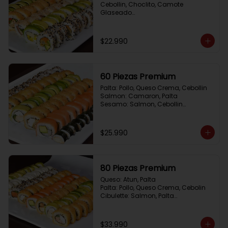
Cebollin, Choclito, Camote 
Glaseado

California Yasabi: Camote 
Glaseado, Palta, Cebolla Apanada

Avocado Veggie:	Palmito, Choclito, 
$22.990
Queso Crema, Cebollin

Hot Mushroom: Champiñon 
Tempura, Cebollin, Pimenton

California Caprese: Tomate, 
60 Piezas Premium
Albahaca,  envuelto en almendras
Palta: Pollo, Queso Crema, Cebollin

Salmon: Camaron, Palta

Sesamo: Salmon, Cebollin

Frito 1: Pollo, Queso Crema, Cebollin

Frito 2: Champiñon Tempura, 
Pimenton, Queso Crema

$25.990
Hosomaki: Pollo Teriyaki
80 Piezas Premium
Queso: Atun, Palta

Palta: Pollo, Queso Crema, Cebolin

Cibulette: Salmon, Palta

Salmon: Camaron,  Palta

Palta: Camaron, Queso Crema

Frito 1: Champiñon Tempura, 
$33.990