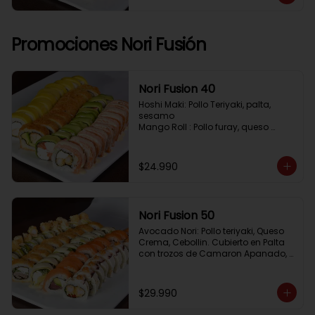
Pimenton, Queso Crema

Frito 2: Pollo, Queso Crema, Cebolin

Frito 3: Salmon, Queso Crema, 
Cebollin
Promociones Nori Fusión
Nori Fusion 40
Hoshi Maki: Pollo Teriyaki, palta, 
sesamo 

Mango Roll : Pollo furay, queso 
crema, cubierto en mango, bañado 
en salsa de maracuya

Avocado Oriental: Salmon, 
$24.990
Kanikama, Queso crema, cubierto 
en Palta

Sake Gratinado: Camaron furay, 
Queso crema, cebollin. Cubierto en 
Nori Fusion 50
Salmon, bañado en salsa 
Acevichada
Avocado Nori: Pollo teriyaki, Queso 
Crema, Cebollin. Cubierto en Palta 
con trozos de Camaron Apanado, 
bañado en salsa de la casa

Tuna Roll: Atun fresco, Queso crema, 
Palta, cubierto en Salmon

$29.990
Shirosakana Oriental: Pescado 
Furay, Palta, Queso crema, Cebollin, 