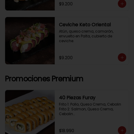
$9.200
Ceviche Keto Oriental
Atún, queso crema, camarón, 
envuelto en Palta, cubierto de 
ceviche.
$9.200
Promociones Premium
40 Piezas Furay
Frito 1: Pollo, Queso Crema, Cebolin

Frito 2: Salmon, Queso Crema, 
Cebolin

Frito 3: Camaron, Queso Crema, 
Cebollin

Frito 4: Kanikama, Queso Crema, 
$18.990
Cebollin