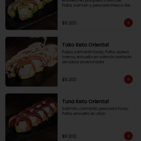
envuelto en plaqueta mixta de 
Palta, salmón y pescado fresco del 
día
$9.200
Tako Keto Oriental
Pulpo, camarón furay, Palta, queso 
crema, envuelto en salmón bañado 
de salsa acevichada
$9.200
Tuna Keto Oriental
Salmón, camarón, pescado furay, 
Palta, envuelto en atún
$9.200