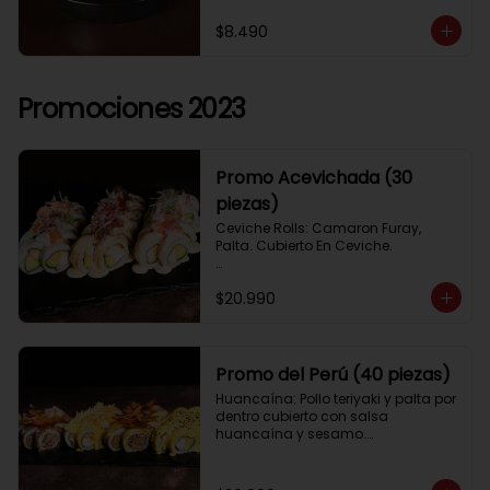
$8.490
Promociones 2023
Promo Acevichada (30
piezas)
Ceviche Rolls: Camaron Furay, 
Palta. Cubierto En Ceviche.

Acevichado Rolls: Camaron Furay, 
$20.990
Palta. Cubierto Con Pescado Blanco 
Y Cevichito Carretillero.

Acevichado furay: Pescado furay, 
queso crema y palta, frito en panko. 
Promo del Perú (40 piezas)
Coronado con salsa acevichada, 
Huancaína: Pollo teriyaki y palta por 
toques de cebolla, aji limo y cilantro
dentro cubierto con salsa 
huancaína y sesamo.

Lomo saltado: Lomo tempura por 
dentro cubierto con lomo fino 