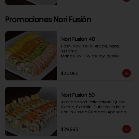
Pimenton, Queso Crema

Frito 2: Pollo, Queso Crema, Cebolin

Frito 3: Salmon, Queso Crema, 
Cebollin
Promociones Nori Fusión
Nori Fusion 40
Hoshi Maki: Pollo Teriyaki, palta, 
sesamo 

Mango Roll : Pollo furay, queso 
crema, cubierto en mango, bañado 
en salsa de maracuya

Avocado Oriental: Salmon, 
$24.990
Kanikama, Queso crema, cubierto 
en Palta

Sake Gratinado: Camaron furay, 
Queso crema, cebollin. Cubierto en 
Nori Fusion 50
Salmon, bañado en salsa 
Acevichada
Avocado Nori: Pollo teriyaki, Queso 
Crema, Cebollin. Cubierto en Palta 
con trozos de Camaron Apanado, 
bañado en salsa de la casa

Tuna Roll: Atun fresco, Queso crema, 
Palta, cubierto en Salmon

$29.990
Shirosakana Oriental: Pescado 
Furay, Palta, Queso crema, Cebollin, 