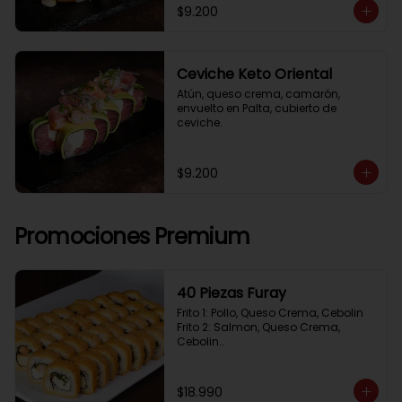
$9.200
Ceviche Keto Oriental
Atún, queso crema, camarón, 
envuelto en Palta, cubierto de 
ceviche.
$9.200
Promociones Premium
40 Piezas Furay
Frito 1: Pollo, Queso Crema, Cebolin

Frito 2: Salmon, Queso Crema, 
Cebolin

Frito 3: Camaron, Queso Crema, 
Cebollin

Frito 4: Kanikama, Queso Crema, 
$18.990
Cebollin