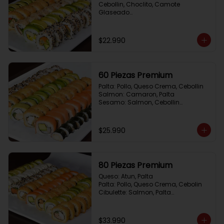
Cebollin, Choclito, Camote 
Glaseado

California Yasabi: Camote 
Glaseado, Palta, Cebolla Apanada

Avocado Veggie:	Palmito, Choclito, 
$22.990
Queso Crema, Cebollin

Hot Mushroom: Champiñon 
Tempura, Cebollin, Pimenton

California Caprese: Tomate, 
60 Piezas Premium
Albahaca,  envuelto en almendras
Palta: Pollo, Queso Crema, Cebollin

Salmon: Camaron, Palta

Sesamo: Salmon, Cebollin

Frito 1: Pollo, Queso Crema, Cebollin

Frito 2: Champiñon Tempura, 
Pimenton, Queso Crema

$25.990
Hosomaki: Pollo Teriyaki
80 Piezas Premium
Queso: Atun, Palta

Palta: Pollo, Queso Crema, Cebolin

Cibulette: Salmon, Palta

Salmon: Camaron,  Palta

Palta: Camaron, Queso Crema

Frito 1: Champiñon Tempura, 
$33.990