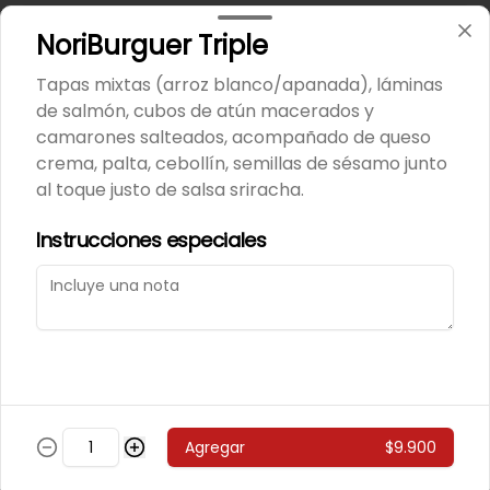
243 - Avocado Veggie
NoriBurguer Triple
Palmito, Choclito, Queso Crema, 
Cebollin
Tapas mixtas (arroz blanco/apanada), láminas
de salmón, cubos de atún macerados y
camarones salteados, acompañado de queso
$5.400
crema, palta, cebollín, semillas de sésamo junto
al toque justo de salsa sriracha.
244 - Hot Mushroom
Instrucciones especiales
Champiñon Tempura, Cebollin, 
Pimenton
$5.400
245 - Veggi Almond
Agregar
$9.900
Champiñon Tempura, Palta, 
Topping De Almendras Bañado En 
Salsa Wafu De Tomate