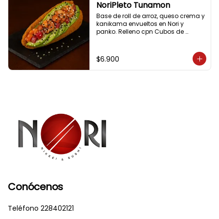
NoriPleto Tunamon
Base de roll de arroz, queso crema y 
kanikama envueltos en Nori y 
panko. Relleno cpn Cubos de 
salmón y atún macerados, palta, 
cebollín y semillas de sésamo.
$6.900
Conócenos
Teléfono 228402121