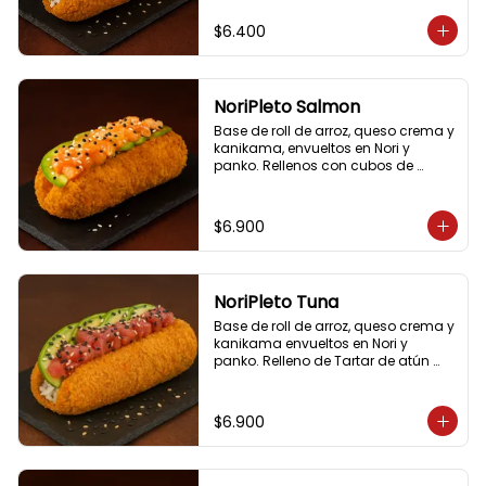
camarones salteados, 
acompañado de palta, sésamo y 
$6.400
cebollín.
NoriPleto Salmon
Base de roll de arroz, queso crema y 
kanikama, envueltos en Nori y 
panko. Rellenos con cubos de 
salmón, palta, cebollín y semillas 
de sésamo.
$6.900
NoriPleto Tuna
Base de roll de arroz, queso crema y 
kanikama envueltos en Nori y 
panko. Relleno de Tartar de atún 
macerado con aceite de sésamo y 
soya, acompañado de palta, 
cebollín y semillas de sésamo.
$6.900