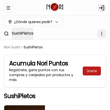
Abrir menu de navegación
Logi
¿Dónde quieres pedir?
SushiPletos
Nori Sushi
SushiPletos
Acumula
Nori Puntos
Regístrate, gana puntos con tus
Únete
compras y canjealos por productos y
más
SushiPletos