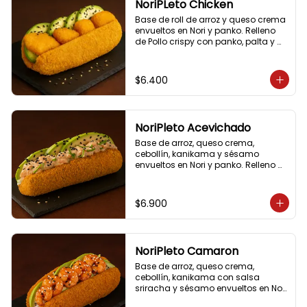
NoriPLeto Chicken
Base de roll de arroz y queso crema 
envueltos en Nori y panko. Relleno 
de Pollo crispy con panko, palta y 
cebollín.
$6.400
NoriPleto Acevichado
Base de arroz, queso crema, 
cebollín, kanikama y sésamo 
envueltos en Nori y panko. Relleno 
con un Topping acevichado de 
salmón acompañado de palta y 
sésamo.
$6.900
NoriPleto Camaron
Base de arroz, queso crema, 
cebollín, kanikama con salsa 
sriracha y sésamo envueltos en Nori 
y panko. Relleno con topping de 