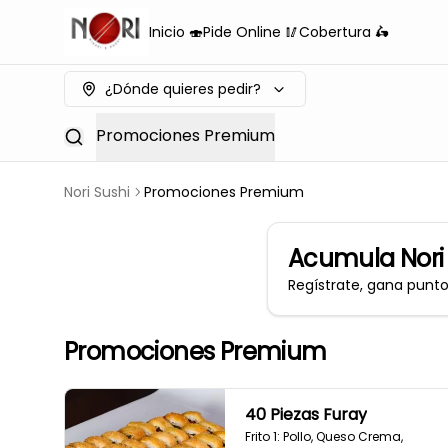
Inicio 🍣
Pide Online 🥢
Cobertura 🛵
¿Dónde quieres pedir?
Promociones Premium
Nori Sushi
Promociones Premium
Acumula
Nori
Regístrate, gana punt
Promociones Premium
40 Piezas Furay
Frito 1: Pollo, Queso Crema, 