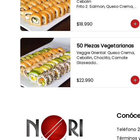
Cebolin

Frito 2: Salmon, Queso Crema, 
Cebolin

Frito 3: Camaron, Queso Crema, 
Cebollin

$18.990
Frito 4: Kanikama, Queso Crema, 
Cebollin
50 Piezas Vegetarianas
Veggie Oriental: Queso Crema, 
Cebollin, Choclito, Camote 
Glaseado

California Yasabi: Camote 
Glaseado, Palta, Cebolla 
Apanada

$22.990
Avocado Veggie:	Palmito, 
Choclito, Queso Crema, Cebollin

Hot Mushroom: Champiñon 
Tempura, Cebollin, Pimenton

California Caprese: Tomate, 
Albahaca,  envuelto en 
almendras
Conóce
Teléfono 2
Términos 