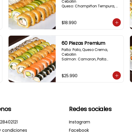
Cebollin

Queso: Champiñon Tempura, 
Queso Crema, Cebollin

Frito 1: Pollo, Queso 
Crema,Cebollin

$18.990
Frito 2: Salmon,Queso Crema, 
Cebollin
60 Piezas Premium
Palta: Pollo, Queso Crema, 
Cebollin

Salmon: Camaron, Palta

Sesamo: Salmon, Cebollin

Frito 1: Pollo, Queso Crema, 
Cebollin

$25.990
Frito 2: Champiñon Tempura, 
Pimenton, Queso Crema

Hosomaki: Pollo Teriyaki
nos
Redes sociales
28402121
Instagram
y condiciones
Facebook