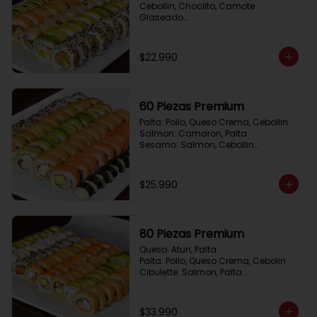
Cebollin, Choclito, Camote 
Glaseado

California Yasabi: Camote 
Glaseado, Palta, Cebolla Apanada

Avocado Veggie:	Palmito, Choclito, 
$22.990
Queso Crema, Cebollin

Hot Mushroom: Champiñon 
Tempura, Cebollin, Pimenton

California Caprese: Tomate, 
60 Piezas Premium
Albahaca,  envuelto en almendras
Palta: Pollo, Queso Crema, Cebollin

Salmon: Camaron, Palta

Sesamo: Salmon, Cebollin

Frito 1: Pollo, Queso Crema, Cebollin

Frito 2: Champiñon Tempura, 
Pimenton, Queso Crema

$25.990
Hosomaki: Pollo Teriyaki
80 Piezas Premium
Queso: Atun, Palta

Palta: Pollo, Queso Crema, Cebolin

Cibulette: Salmon, Palta

Salmon: Camaron,  Palta

Palta: Camaron, Queso Crema

Frito 1: Champiñon Tempura, 
$33.990