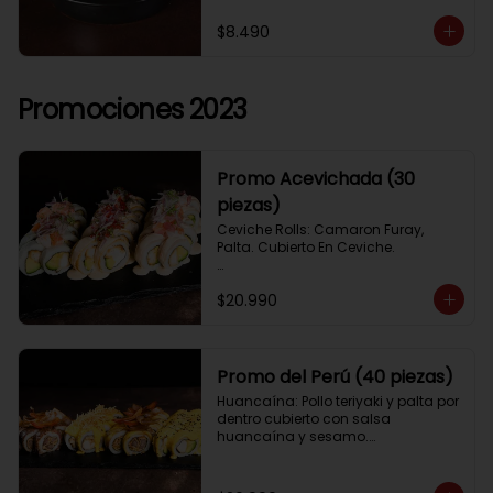
$8.490
Promociones 2023
Promo Acevichada (30
piezas)
Ceviche Rolls: Camaron Furay, 
Palta. Cubierto En Ceviche.

Acevichado Rolls: Camaron Furay, 
$20.990
Palta. Cubierto Con Pescado Blanco 
Y Cevichito Carretillero.

Acevichado furay: Pescado furay, 
queso crema y palta, frito en panko. 
Promo del Perú (40 piezas)
Coronado con salsa acevichada, 
Huancaína: Pollo teriyaki y palta por 
toques de cebolla, aji limo y cilantro
dentro cubierto con salsa 
huancaína y sesamo.

Lomo saltado: Lomo tempura por 
dentro cubierto con lomo fino 