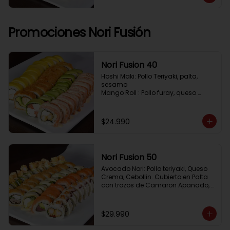
Pimenton, Queso Crema

Frito 2: Pollo, Queso Crema, Cebolin

Frito 3: Salmon, Queso Crema, 
Cebollin
Promociones Nori Fusión
Nori Fusion 40
Hoshi Maki: Pollo Teriyaki, palta, 
sesamo 

Mango Roll : Pollo furay, queso 
crema, cubierto en mango, bañado 
en salsa de maracuya

Avocado Oriental: Salmon, 
$24.990
Kanikama, Queso crema, cubierto 
en Palta

Sake Gratinado: Camaron furay, 
Queso crema, cebollin. Cubierto en 
Nori Fusion 50
Salmon, bañado en salsa 
Acevichada
Avocado Nori: Pollo teriyaki, Queso 
Crema, Cebollin. Cubierto en Palta 
con trozos de Camaron Apanado, 
bañado en salsa de la casa

Tuna Roll: Atun fresco, Queso crema, 
Palta, cubierto en Salmon

$29.990
Shirosakana Oriental: Pescado 
Furay, Palta, Queso crema, Cebollin, 