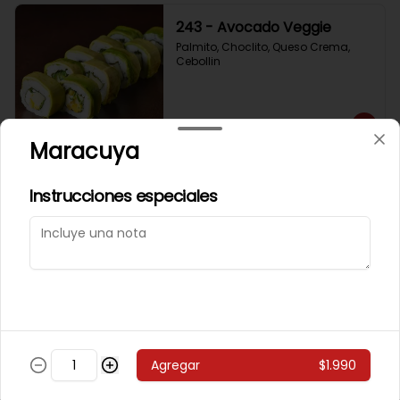
243 - Avocado Veggie
Palmito, Choclito, Queso Crema, 
Cebollin
$5.400
Maracuya
244 - Hot Mushroom
Instrucciones especiales
Champiñon Tempura, Cebollin, 
Pimenton
$5.400
245 - Veggi Almond
Agregar
$1.990
Champiñon Tempura, Palta, 
Topping De Almendras Bañado En 
Salsa Wafu De Tomate