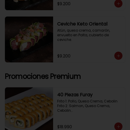
$9.200
Ceviche Keto Oriental
Atún, queso crema, camarón, 
envuelto en Palta, cubierto de 
ceviche.
$9.200
Promociones Premium
40 Piezas Furay
Frito 1: Pollo, Queso Crema, Cebolin

Frito 2: Salmon, Queso Crema, 
Cebolin

Frito 3: Camaron, Queso Crema, 
Cebollin

Frito 4: Kanikama, Queso Crema, 
$18.990
Cebollin