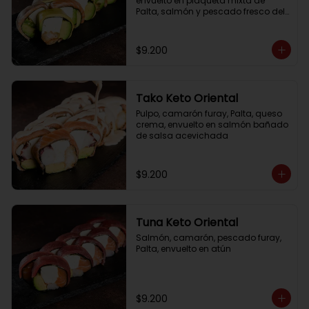
envuelto en plaqueta mixta de 
Palta, salmón y pescado fresco del 
día
$9.200
Tako Keto Oriental
Pulpo, camarón furay, Palta, queso 
crema, envuelto en salmón bañado 
de salsa acevichada
$9.200
Tuna Keto Oriental
Salmón, camarón, pescado furay, 
Palta, envuelto en atún
$9.200