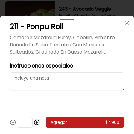
243 - Avocado Veggie
Palmito, Choclito, Queso Crema, 
Cebollin
211 - Ponpu Roll
Camaron Mozarella Furay, Cebollin, Pimiento.
$5.400
Bañado En Salsa Tonkatsu Con Mariscos
Salteados, Gratinado En Queso Mozarella
244 - Hot Mushroom
Instrucciones especiales
Champiñon Tempura, Cebollin, 
Pimenton
$5.400
245 - Veggi Almond
Agregar
$7.900
Champiñon Tempura, Palta, 
Topping De Almendras Bañado En 
Salsa Wafu De Tomate