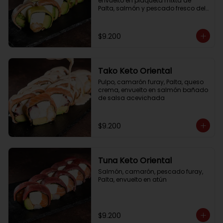
envuelto en plaqueta mixta de 
Palta, salmón y pescado fresco del 
día
$9.200
Tako Keto Oriental
Pulpo, camarón furay, Palta, queso 
crema, envuelto en salmón bañado 
de salsa acevichada
$9.200
Tuna Keto Oriental
Salmón, camarón, pescado furay, 
Palta, envuelto en atún
$9.200