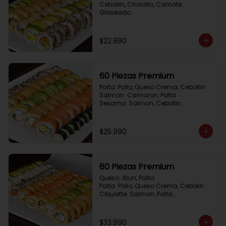
Cebollin, Choclito, Camote 
Glaseado

California Yasabi: Camote 
Glaseado, Palta, Cebolla Apanada

Avocado Veggie:	Palmito, Choclito, 
$22.990
Queso Crema, Cebollin

Hot Mushroom: Champiñon 
Tempura, Cebollin, Pimenton

California Caprese: Tomate, 
60 Piezas Premium
Albahaca,  envuelto en almendras
Palta: Pollo, Queso Crema, Cebollin

Salmon: Camaron, Palta

Sesamo: Salmon, Cebollin

Frito 1: Pollo, Queso Crema, Cebollin

Frito 2: Champiñon Tempura, 
Pimenton, Queso Crema

$25.990
Hosomaki: Pollo Teriyaki
80 Piezas Premium
Queso: Atun, Palta

Palta: Pollo, Queso Crema, Cebolin

Cibulette: Salmon, Palta

Salmon: Camaron,  Palta

Palta: Camaron, Queso Crema

Frito 1: Champiñon Tempura, 
$33.990