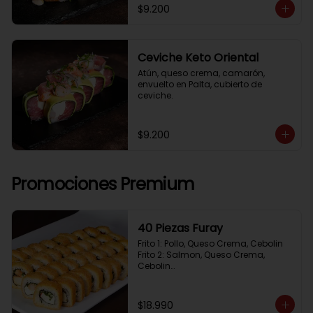
$9.200
Ceviche Keto Oriental
Atún, queso crema, camarón, 
envuelto en Palta, cubierto de 
ceviche.
$9.200
Promociones Premium
40 Piezas Furay
Frito 1: Pollo, Queso Crema, Cebolin

Frito 2: Salmon, Queso Crema, 
Cebolin

Frito 3: Camaron, Queso Crema, 
Cebollin

Frito 4: Kanikama, Queso Crema, 
$18.990
Cebollin