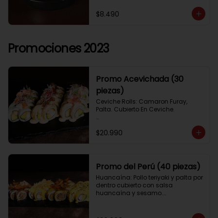
$8.490
Promociones 2023
Promo Acevichada (30
piezas)
Ceviche Rolls: Camaron Furay, 
Palta. Cubierto En Ceviche.

Acevichado Rolls: Camaron Furay, 
$20.990
Palta. Cubierto Con Pescado Blanco 
Y Cevichito Carretillero.

Acevichado furay: Pescado furay, 
queso crema y palta, frito en panko. 
Promo del Perú (40 piezas)
Coronado con salsa acevichada, 
Huancaína: Pollo teriyaki y palta por 
toques de cebolla, aji limo y cilantro
dentro cubierto con salsa 
huancaína y sesamo.

Lomo saltado: Lomo tempura por 
dentro cubierto con lomo fino 