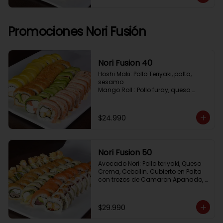
Pimenton, Queso Crema

Frito 2: Pollo, Queso Crema, Cebolin

Frito 3: Salmon, Queso Crema, 
Cebollin
Promociones Nori Fusión
Nori Fusion 40
Hoshi Maki: Pollo Teriyaki, palta, 
sesamo 

Mango Roll : Pollo furay, queso 
crema, cubierto en mango, bañado 
en salsa de maracuya

Avocado Oriental: Salmon, 
$24.990
Kanikama, Queso crema, cubierto 
en Palta

Sake Gratinado: Camaron furay, 
Queso crema, cebollin. Cubierto en 
Nori Fusion 50
Salmon, bañado en salsa 
Acevichada
Avocado Nori: Pollo teriyaki, Queso 
Crema, Cebollin. Cubierto en Palta 
con trozos de Camaron Apanado, 
bañado en salsa de la casa

Tuna Roll: Atun fresco, Queso crema, 
Palta, cubierto en Salmon

$29.990
Shirosakana Oriental: Pescado 
Furay, Palta, Queso crema, Cebollin, 