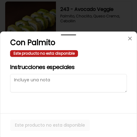
243 - Avocado Veggie
Palmito, Choclito, Queso Crema, 
Cebollin
Con Palmito
$5.400
Este producto no esta disponible
244 - Hot Mushroom
Instrucciones especiales
Champiñon Tempura, Cebollin, 
Pimenton
$5.400
245 - Veggi Almond
Este producto no esta disponible
Champiñon Tempura, Palta, 
Topping De Almendras Bañado En 
Salsa Wafu De Tomate