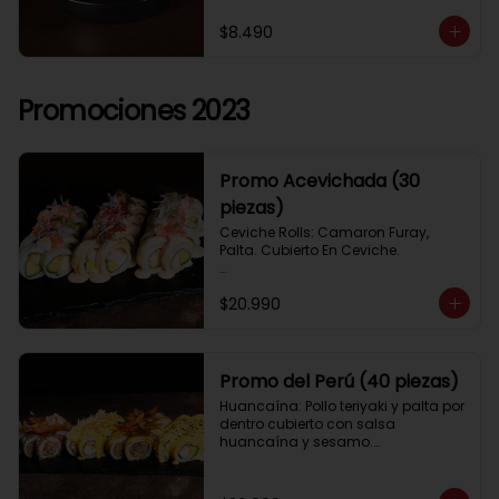
$8.490
Promociones 2023
Promo Acevichada (30
piezas)
Ceviche Rolls: Camaron Furay, 
Palta. Cubierto En Ceviche.

Acevichado Rolls: Camaron Furay, 
$20.990
Palta. Cubierto Con Pescado Blanco 
Y Cevichito Carretillero.

Acevichado furay: Pescado furay, 
queso crema y palta, frito en panko. 
Promo del Perú (40 piezas)
Coronado con salsa acevichada, 
Huancaína: Pollo teriyaki y palta por 
toques de cebolla, aji limo y cilantro
dentro cubierto con salsa 
huancaína y sesamo.

Lomo saltado: Lomo tempura por 
dentro cubierto con lomo fino 