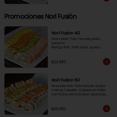
Pimenton, Queso Crema

Frito 2: Pollo, Queso Crema, Cebolin

Frito 3: Salmon, Queso Crema, 
Cebollin
Promociones Nori Fusión
Nori Fusion 40
Hoshi Maki: Pollo Teriyaki, palta, 
sesamo 

Mango Roll : Pollo furay, queso 
crema, cubierto en mango, bañado 
en salsa de maracuya

Avocado Oriental: Salmon, 
$24.990
Kanikama, Queso crema, cubierto 
en Palta

Sake Gratinado: Camaron furay, 
Queso crema, cebollin. Cubierto en 
Nori Fusion 50
Salmon, bañado en salsa 
Acevichada
Avocado Nori: Pollo teriyaki, Queso 
Crema, Cebollin. Cubierto en Palta 
con trozos de Camaron Apanado, 
bañado en salsa de la casa

Tuna Roll: Atun fresco, Queso crema, 
Palta, cubierto en Salmon

$29.990
Shirosakana Oriental: Pescado 
Furay, Palta, Queso crema, Cebollin, 