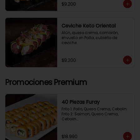
$9.200
Ceviche Keto Oriental
Atún, queso crema, camarón, 
envuelto en Palta, cubierto de 
ceviche.
$9.200
Promociones Premium
40 Piezas Furay
Frito 1: Pollo, Queso Crema, Cebolin

Frito 2: Salmon, Queso Crema, 
Cebolin

Frito 3: Camaron, Queso Crema, 
Cebollin

Frito 4: Kanikama, Queso Crema, 
$18.990
Cebollin