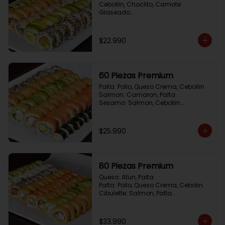
Cebollin, Choclito, Camote 
Glaseado

California Yasabi: Camote 
Glaseado, Palta, Cebolla Apanada

Avocado Veggie:	Palmito, Choclito, 
$22.990
Queso Crema, Cebollin

Hot Mushroom: Champiñon 
Tempura, Cebollin, Pimenton

California Caprese: Tomate, 
60 Piezas Premium
Albahaca,  envuelto en almendras
Palta: Pollo, Queso Crema, Cebollin

Salmon: Camaron, Palta

Sesamo: Salmon, Cebollin

Frito 1: Pollo, Queso Crema, Cebollin

Frito 2: Champiñon Tempura, 
Pimenton, Queso Crema

$25.990
Hosomaki: Pollo Teriyaki
80 Piezas Premium
Queso: Atun, Palta

Palta: Pollo, Queso Crema, Cebolin

Cibulette: Salmon, Palta

Salmon: Camaron,  Palta

Palta: Camaron, Queso Crema

Frito 1: Champiñon Tempura, 
$33.990