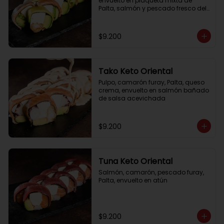
envuelto en plaqueta mixta de 
Palta, salmón y pescado fresco del 
día
$9.200
Tako Keto Oriental
Pulpo, camarón furay, Palta, queso 
crema, envuelto en salmón bañado 
de salsa acevichada
$9.200
Tuna Keto Oriental
Salmón, camarón, pescado furay, 
Palta, envuelto en atún
$9.200