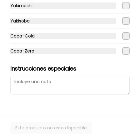
Yakimeshi
243 - Avocado Veggie
Palmito, Choclito, Queso Crema, 
Yakisoba
Cebollin
Coca-Cola
$5.400
Coca-Zero
244 - Hot Mushroom
Instrucciones especiales
Champiñon Tempura, Cebollin, 
Pimenton
$5.400
245 - Veggi Almond
Este producto no esta disponible
Champiñon Tempura, Palta, 
Topping De Almendras Bañado En 
Salsa Wafu De Tomate