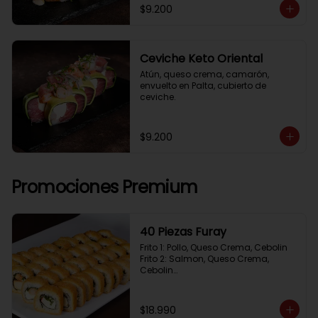
$9.200
Ceviche Keto Oriental
Atún, queso crema, camarón, 
envuelto en Palta, cubierto de 
ceviche.
$9.200
Promociones Premium
40 Piezas Furay
Frito 1: Pollo, Queso Crema, Cebolin

Frito 2: Salmon, Queso Crema, 
Cebolin

Frito 3: Camaron, Queso Crema, 
Cebollin

Frito 4: Kanikama, Queso Crema, 
$18.990
Cebollin