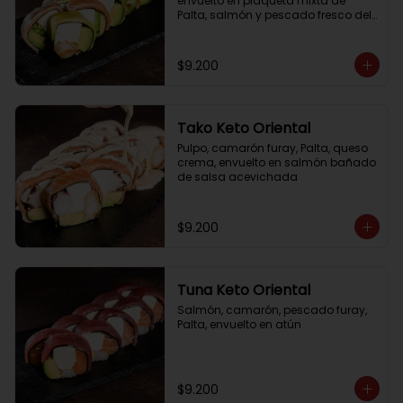
envuelto en plaqueta mixta de 
Palta, salmón y pescado fresco del 
día
$9.200
Tako Keto Oriental
Pulpo, camarón furay, Palta, queso 
crema, envuelto en salmón bañado 
de salsa acevichada
$9.200
Tuna Keto Oriental
Salmón, camarón, pescado furay, 
Palta, envuelto en atún
$9.200