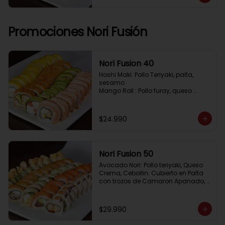
Pimenton, Queso Crema

Frito 2: Pollo, Queso Crema, Cebolin

Frito 3: Salmon, Queso Crema, 
Cebollin
Promociones Nori Fusión
Nori Fusion 40
Hoshi Maki: Pollo Teriyaki, palta, 
sesamo 

Mango Roll : Pollo furay, queso 
crema, cubierto en mango, bañado 
en salsa de maracuya

Avocado Oriental: Salmon, 
$24.990
Kanikama, Queso crema, cubierto 
en Palta

Sake Gratinado: Camaron furay, 
Queso crema, cebollin. Cubierto en 
Nori Fusion 50
Salmon, bañado en salsa 
Acevichada
Avocado Nori: Pollo teriyaki, Queso 
Crema, Cebollin. Cubierto en Palta 
con trozos de Camaron Apanado, 
bañado en salsa de la casa

Tuna Roll: Atun fresco, Queso crema, 
Palta, cubierto en Salmon

$29.990
Shirosakana Oriental: Pescado 
Furay, Palta, Queso crema, Cebollin, 