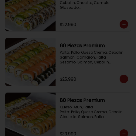
Cebollin, Choclito, Camote 
Glaseado

California Yasabi: Camote 
Glaseado, Palta, Cebolla Apanada

Avocado Veggie:	Palmito, Choclito, 
$22.990
Queso Crema, Cebollin

Hot Mushroom: Champiñon 
Tempura, Cebollin, Pimenton

California Caprese: Tomate, 
60 Piezas Premium
Albahaca,  envuelto en almendras
Palta: Pollo, Queso Crema, Cebollin

Salmon: Camaron, Palta

Sesamo: Salmon, Cebollin

Frito 1: Pollo, Queso Crema, Cebollin

Frito 2: Champiñon Tempura, 
Pimenton, Queso Crema

$25.990
Hosomaki: Pollo Teriyaki
80 Piezas Premium
Queso: Atun, Palta

Palta: Pollo, Queso Crema, Cebolin

Cibulette: Salmon, Palta

Salmon: Camaron,  Palta

Palta: Camaron, Queso Crema

Frito 1: Champiñon Tempura, 
$33.990