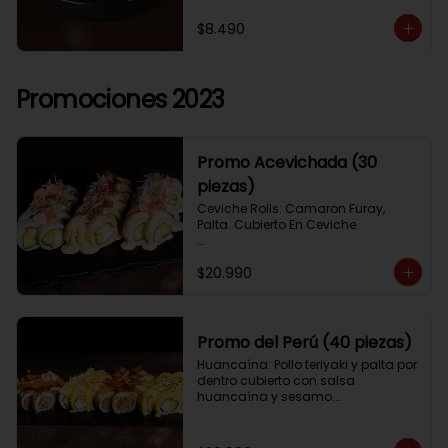
$8.490
Promociones 2023
Promo Acevichada (30
piezas)
Ceviche Rolls: Camaron Furay, 
Palta. Cubierto En Ceviche.

Acevichado Rolls: Camaron Furay, 
$20.990
Palta. Cubierto Con Pescado Blanco 
Y Cevichito Carretillero.

Acevichado furay: Pescado furay, 
queso crema y palta, frito en panko. 
Promo del Perú (40 piezas)
Coronado con salsa acevichada, 
Huancaína: Pollo teriyaki y palta por 
toques de cebolla, aji limo y cilantro
dentro cubierto con salsa 
huancaína y sesamo.

Lomo saltado: Lomo tempura por 
dentro cubierto con lomo fino 