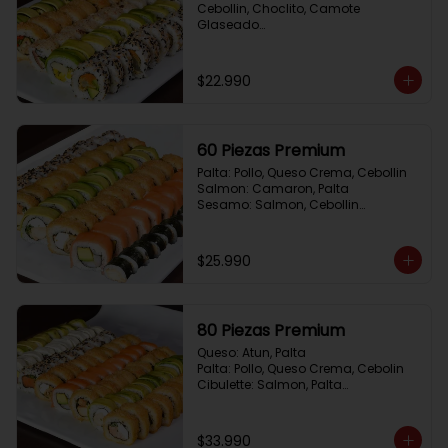
Cebollin, Choclito, Camote 
Glaseado

California Yasabi: Camote 
Glaseado, Palta, Cebolla Apanada

Avocado Veggie:	Palmito, Choclito, 
$22.990
Queso Crema, Cebollin

Hot Mushroom: Champiñon 
Tempura, Cebollin, Pimenton

California Caprese: Tomate, 
60 Piezas Premium
Albahaca,  envuelto en almendras
Palta: Pollo, Queso Crema, Cebollin

Salmon: Camaron, Palta

Sesamo: Salmon, Cebollin

Frito 1: Pollo, Queso Crema, Cebollin

Frito 2: Champiñon Tempura, 
Pimenton, Queso Crema

$25.990
Hosomaki: Pollo Teriyaki
80 Piezas Premium
Queso: Atun, Palta

Palta: Pollo, Queso Crema, Cebolin

Cibulette: Salmon, Palta

Salmon: Camaron,  Palta

Palta: Camaron, Queso Crema

Frito 1: Champiñon Tempura, 
$33.990