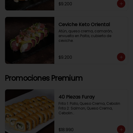
$9.200
Ceviche Keto Oriental
Atún, queso crema, camarón, 
envuelto en Palta, cubierto de 
ceviche.
$9.200
Promociones Premium
40 Piezas Furay
Frito 1: Pollo, Queso Crema, Cebolin

Frito 2: Salmon, Queso Crema, 
Cebolin

Frito 3: Camaron, Queso Crema, 
Cebollin

Frito 4: Kanikama, Queso Crema, 
$18.990
Cebollin