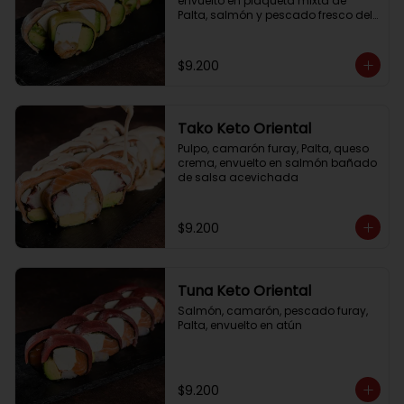
envuelto en plaqueta mixta de 
Palta, salmón y pescado fresco del 
día
$9.200
Tako Keto Oriental
Pulpo, camarón furay, Palta, queso 
crema, envuelto en salmón bañado 
de salsa acevichada
$9.200
Tuna Keto Oriental
Salmón, camarón, pescado furay, 
Palta, envuelto en atún
$9.200