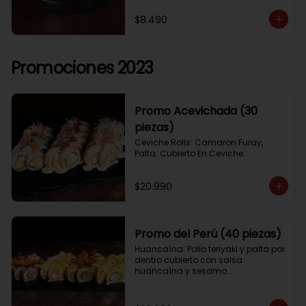
$8.490
Promociones 2023
Promo Acevichada (30
piezas)
Ceviche Rolls: Camaron Furay, 
Palta. Cubierto En Ceviche.

Acevichado Rolls: Camaron Furay, 
$20.990
Palta. Cubierto Con Pescado Blanco 
Y Cevichito Carretillero.

Acevichado furay: Pescado furay, 
queso crema y palta, frito en panko. 
Promo del Perú (40 piezas)
Coronado con salsa acevichada, 
Huancaína: Pollo teriyaki y palta por 
toques de cebolla, aji limo y cilantro
dentro cubierto con salsa 
huancaína y sesamo.

Lomo saltado: Lomo tempura por 
dentro cubierto con lomo fino 