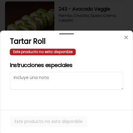
243 - Avocado Veggie
Palmito, Choclito, Queso Crema, 
Cebollin
Tartar Roll
$5.400
Este producto no esta disponible
244 - Hot Mushroom
Instrucciones especiales
Champiñon Tempura, Cebollin, 
Pimenton
$5.400
245 - Veggi Almond
Este producto no esta disponible
Champiñon Tempura, Palta, 
Topping De Almendras Bañado En 
Salsa Wafu De Tomate