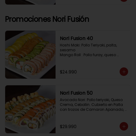
Pimenton, Queso Crema

Frito 2: Pollo, Queso Crema, Cebolin

Frito 3: Salmon, Queso Crema, 
Cebollin
Promociones Nori Fusión
Nori Fusion 40
Hoshi Maki: Pollo Teriyaki, palta, 
sesamo 

Mango Roll : Pollo furay, queso 
crema, cubierto en mango, bañado 
en salsa de maracuya

Avocado Oriental: Salmon, 
$24.990
Kanikama, Queso crema, cubierto 
en Palta

Sake Gratinado: Camaron furay, 
Queso crema, cebollin. Cubierto en 
Nori Fusion 50
Salmon, bañado en salsa 
Acevichada
Avocado Nori: Pollo teriyaki, Queso 
Crema, Cebollin. Cubierto en Palta 
con trozos de Camaron Apanado, 
bañado en salsa de la casa

Tuna Roll: Atun fresco, Queso crema, 
Palta, cubierto en Salmon

$29.990
Shirosakana Oriental: Pescado 
Furay, Palta, Queso crema, Cebollin, 