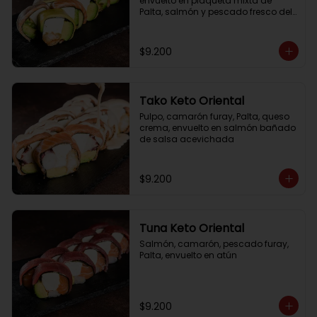
envuelto en plaqueta mixta de 
Palta, salmón y pescado fresco del 
día
$9.200
Tako Keto Oriental
Pulpo, camarón furay, Palta, queso 
crema, envuelto en salmón bañado 
de salsa acevichada
$9.200
Tuna Keto Oriental
Salmón, camarón, pescado furay, 
Palta, envuelto en atún
$9.200