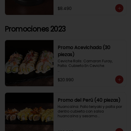
$8.490
Promociones 2023
Promo Acevichada (30
piezas)
Ceviche Rolls: Camaron Furay, 
Palta. Cubierto En Ceviche.

Acevichado Rolls: Camaron Furay, 
$20.990
Palta. Cubierto Con Pescado Blanco 
Y Cevichito Carretillero.

Acevichado furay: Pescado furay, 
queso crema y palta, frito en panko. 
Promo del Perú (40 piezas)
Coronado con salsa acevichada, 
Huancaína: Pollo teriyaki y palta por 
toques de cebolla, aji limo y cilantro
dentro cubierto con salsa 
huancaína y sesamo.

Lomo saltado: Lomo tempura por 
dentro cubierto con lomo fino 