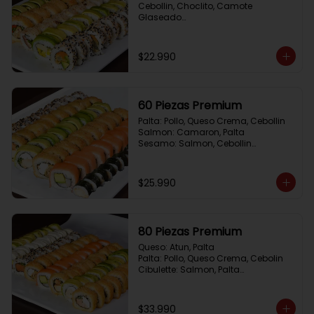
Cebollin, Choclito, Camote 
Glaseado

California Yasabi: Camote 
Glaseado, Palta, Cebolla Apanada

Avocado Veggie:	Palmito, Choclito, 
$22.990
Queso Crema, Cebollin

Hot Mushroom: Champiñon 
Tempura, Cebollin, Pimenton

California Caprese: Tomate, 
60 Piezas Premium
Albahaca,  envuelto en almendras
Palta: Pollo, Queso Crema, Cebollin

Salmon: Camaron, Palta

Sesamo: Salmon, Cebollin

Frito 1: Pollo, Queso Crema, Cebollin

Frito 2: Champiñon Tempura, 
Pimenton, Queso Crema

$25.990
Hosomaki: Pollo Teriyaki
80 Piezas Premium
Queso: Atun, Palta

Palta: Pollo, Queso Crema, Cebolin

Cibulette: Salmon, Palta

Salmon: Camaron,  Palta

Palta: Camaron, Queso Crema

Frito 1: Champiñon Tempura, 
$33.990