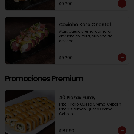
$9.200
Ceviche Keto Oriental
Atún, queso crema, camarón, 
envuelto en Palta, cubierto de 
ceviche.
$9.200
Promociones Premium
40 Piezas Furay
Frito 1: Pollo, Queso Crema, Cebolin

Frito 2: Salmon, Queso Crema, 
Cebolin

Frito 3: Camaron, Queso Crema, 
Cebollin

Frito 4: Kanikama, Queso Crema, 
$18.990
Cebollin