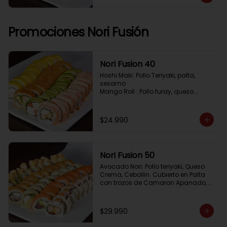
Pimenton, Queso Crema

Frito 2: Pollo, Queso Crema, Cebolin

Frito 3: Salmon, Queso Crema, 
Cebollin
Promociones Nori Fusión
Nori Fusion 40
Hoshi Maki: Pollo Teriyaki, palta, 
sesamo 

Mango Roll : Pollo furay, queso 
crema, cubierto en mango, bañado 
en salsa de maracuya

Avocado Oriental: Salmon, 
$24.990
Kanikama, Queso crema, cubierto 
en Palta

Sake Gratinado: Camaron furay, 
Queso crema, cebollin. Cubierto en 
Nori Fusion 50
Salmon, bañado en salsa 
Acevichada
Avocado Nori: Pollo teriyaki, Queso 
Crema, Cebollin. Cubierto en Palta 
con trozos de Camaron Apanado, 
bañado en salsa de la casa

Tuna Roll: Atun fresco, Queso crema, 
Palta, cubierto en Salmon

$29.990
Shirosakana Oriental: Pescado 
Furay, Palta, Queso crema, Cebollin, 