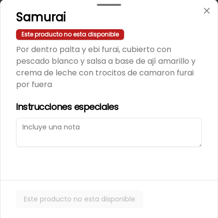
Samurai
243 - Avocado Veggie
Palmito, Choclito, Queso Crema, 
Cebollin
Este producto no esta disponible
Por dentro palta y ebi furai, cubierto con
pescado blanco y salsa a base de ají amarillo y
$5.400
crema de leche con trocitos de camaron furai
por fuera
244 - Hot Mushroom
Instrucciones especiales
Champiñon Tempura, Cebollin, 
Pimenton
$5.400
245 - Veggi Almond
Este producto no esta disponible
Champiñon Tempura, Palta, 
Topping De Almendras Bañado En 
Salsa Wafu De Tomate