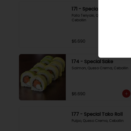
171 - Special Tori
Pollo Teriyaki, Queso Crema, 
Cebollin
$6.690
174 - Special Sake
Salmon, Queso Crema, Cebollin
$6.690
177 - Special Tako Roll
Pulpo, Queso Crema, Cebollin