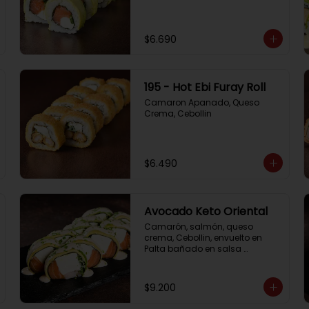
$6.690
195 - Hot Ebi Furay Roll
Camaron Apanado, Queso 
Crema, Cebollin
$6.490
Avocado Keto Oriental
Camarón, salmón, queso 
crema, Cebollin, envuelto en 
Palta bañado en salsa 
acevichada y Cibulette
$9.200