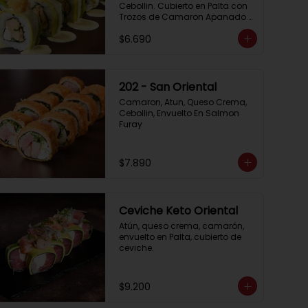
Cebollin. Cubierto en Palta con 
Trozos de Camaron Apanado 
con Salsa de la Casa
$6.690
202 - San Oriental
Camaron, Atun, Queso Crema, 
Cebollin, Envuelto En Salmon 
Furay
$7.890
Ceviche Keto Oriental
Atún, queso crema, camarón, 
envuelto en Palta, cubierto de 
ceviche.
$9.200