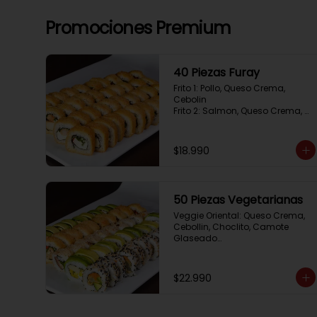
Promociones Premium
40 Piezas Furay
Frito 1: Pollo, Queso Crema, 
Cebolin

Frito 2: Salmon, Queso Crema, 
Cebolin

Frito 3: Camaron, Queso Crema, 
Cebollin

$18.990
Frito 4: Kanikama, Queso Crema, 
Cebollin
50 Piezas Vegetarianas
Veggie Oriental: Queso Crema, 
Cebollin, Choclito, Camote 
Glaseado

California Yasabi: Camote 
Glaseado, Palta, Cebolla 
Apanada

$22.990
Avocado Veggie:	Palmito, 
Choclito, Queso Crema, Cebollin

Hot Mushroom: Champiñon 