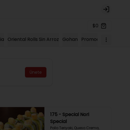
Login
$0
ia
Oriental Rolls Sin Arroz
Gohan
Promociones 2023
K
Únete
175 - Special Nori
Special
Pollo Teriyaki, Queso Crema, 