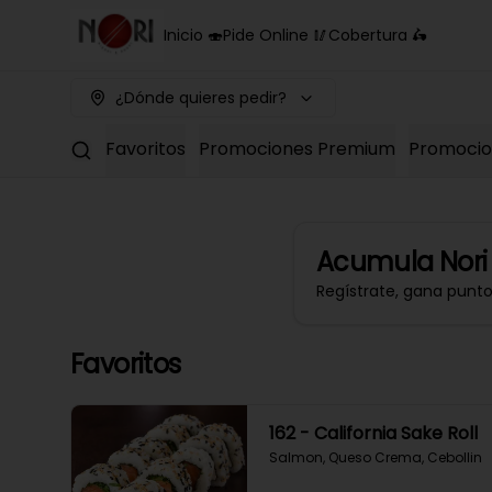
Inicio 🍣
Pide Online 🥢
Cobertura 🛵
¿Dónde quieres pedir?
Favoritos
Promociones Premium
Promocion
Acumula
Nori
Regístrate, gana punt
Favoritos
162 - California Sake Roll
Salmon, Queso Crema, Cebollin