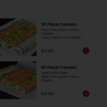
50 Piezas Premium
Palta: Pollo, Queso Crema, 
Cebollin

Queso Crema: Champiñon 
Tempura, Queso Crema, 
Cebollin

Sesamo: Salmon, Cebollin

$22.990
Frito 1: Camaron, Queso Crema, 
Cebollin

Frito 2: Pollo, Queso Crema, 
Cebollin
80 Piezas Premium
Queso: Atun, Palta

Palta: Pollo, Queso Crema, 
Cebolin

Cibulette: Salmon, Palta

Salmon: Camaron,  Palta

Palta: Camaron, Queso Crema

$33.990
Frito 1: Champiñon Tempura, 
Pimenton, Queso Crema

Frito 2: Pollo, Queso Crema, 