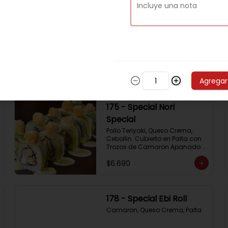
172 - Special Almond
Roll
Pollo Teriyaki,  Palta Y Almendras 
Tostadas
$6.690
Agregar
175 - Special Nori
Special
Pollo Teriyaki, Queso Crema, 
Cebollin. Cubierto en Palta con 
Trozos de Camaron Apanado 
con Salsa de la Casa
$6.690
178 - Special Ebi Roll
Camaron, Queso Crema, Palta