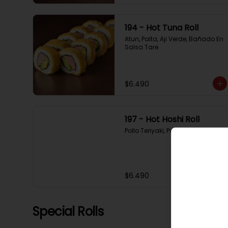
194 - Hot Tuna Roll
Atun, Palta, Aji Verde, Bañado En 
Salsa Tare
$6.490
197 - Hot Hoshi Roll
Pollo Teriyaki, Palta, Sesamo
$6.490
Special Rolls