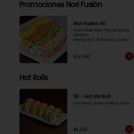
Tempura, Cebollin, Pimenton

Promociones Nori Fusión
California Caprese: Tomate, 
Albahaca,  envuelto en 
almendras
Nori Fusion 40
Hoshi Maki: Pollo Teriyaki, palta, 
sesamo 

Mango Roll : Pollo furay, queso 
crema, cubierto en mango, 
bañado en salsa de maracuya

Avocado Oriental: Salmon, 
$24.990
Kanikama, Queso crema, 
cubierto en Palta

Sake Gratinado: Camaron 
furay, Queso crema, cebollin. 
Hot Rolls
Cubierto en Salmon, bañado en 
salsa Acevichada
191 - Hot Ebi Roll
Camaron, Queso Crema, Palta
$6.490