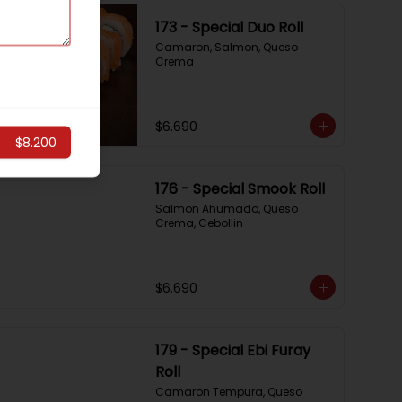
173 - Special Duo Roll
Camaron, Salmon, Queso 
Crema
$6.690
$8.200
176 - Special Smook Roll
Salmon Ahumado, Queso 
Crema, Cebollin
$6.690
179 - Special Ebi Furay
Roll
Camaron Tempura, Queso 