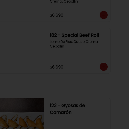
Crema, Cebollin
$6.690
182 - Special Beef Roll
Lomo De Res, Queso Crema , 
Cebollin
$6.690
123 - Gyosas de
Camarón