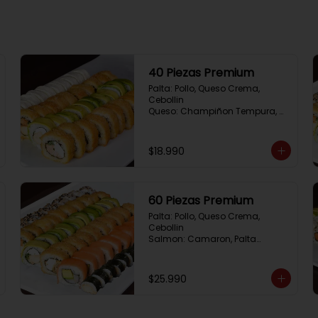
40 Piezas Premium
Palta: Pollo, Queso Crema, 
Cebollin

Queso: Champiñon Tempura, 
Queso Crema, Cebollin

Frito 1: Pollo, Queso 
Crema,Cebollin

$18.990
Frito 2: Salmon,Queso Crema, 
Cebollin
60 Piezas Premium
Palta: Pollo, Queso Crema, 
Cebollin

Salmon: Camaron, Palta

Sesamo: Salmon, Cebollin

Frito 1: Pollo, Queso Crema, 
Cebollin

$25.990
Frito 2: Champiñon Tempura, 
Pimenton, Queso Crema

Hosomaki: Pollo Teriyaki