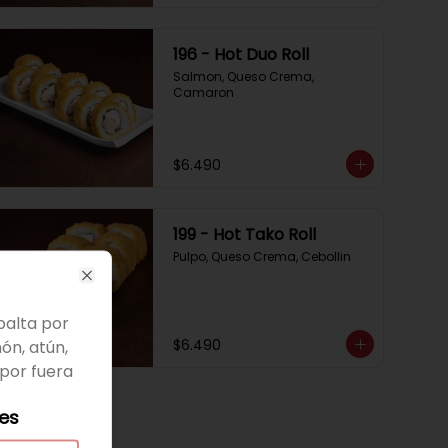
196 - Hot Duo Roll
Salmon, Queso Crema, 
Camaron
$6.490
199 - Hot Tako Roll
Pulpo, Queso Crema, Cebollin
Close
palta por
$6.490
ón, atún,
por fuera
les