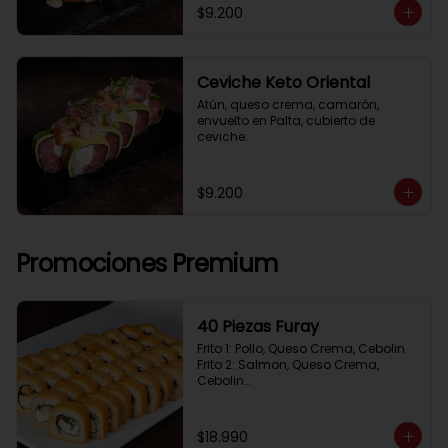
$9.200
Ceviche Keto Oriental
Atún, queso crema, camarón, 
envuelto en Palta, cubierto de 
ceviche.
$9.200
Promociones Premium
40 Piezas Furay
Frito 1: Pollo, Queso Crema, Cebolin

Frito 2: Salmon, Queso Crema, 
Cebolin

Frito 3: Camaron, Queso Crema, 
Cebollin

Frito 4: Kanikama, Queso Crema, 
$18.990
Cebollin