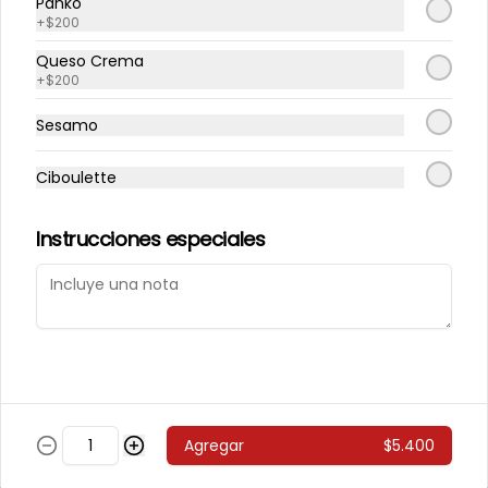
Panko
+
$200
243 - Avocado Veggie
Palmito, Choclito, Queso Crema, 
Queso Crema
Cebollin
+
$200
Sesamo
$5.400
Ciboulette
244 - Hot Mushroom
Instrucciones especiales
Champiñon Tempura, Cebollin, 
Pimenton
$5.400
245 - Veggi Almond
Agregar
$5.400
Champiñon Tempura, Palta, 
Topping De Almendras Bañado En 
Salsa Wafu De Tomate