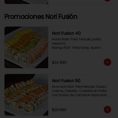
Pimenton, Queso Crema

Frito 2: Pollo, Queso Crema, Cebolin

Frito 3: Salmon, Queso Crema, 
Cebollin
Promociones Nori Fusión
Nori Fusion 40
Hoshi Maki: Pollo Teriyaki, palta, 
sesamo 

Mango Roll : Pollo furay, queso 
crema, cubierto en mango, bañado 
en salsa de maracuya

Avocado Oriental: Salmon, 
$24.990
Kanikama, Queso crema, cubierto 
en Palta

Sake Gratinado: Camaron furay, 
Queso crema, cebollin. Cubierto en 
Nori Fusion 50
Salmon, bañado en salsa 
Acevichada
Avocado Nori: Pollo teriyaki, Queso 
Crema, Cebollin. Cubierto en Palta 
con trozos de Camaron Apanado, 
bañado en salsa de la casa

Tuna Roll: Atun fresco, Queso crema, 
Palta, cubierto en Salmon

$29.990
Shirosakana Oriental: Pescado 
Furay, Palta, Queso crema, Cebollin, 