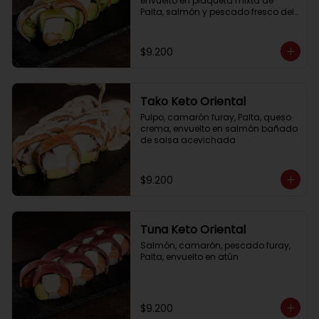
envuelto en plaqueta mixta de 
Palta, salmón y pescado fresco del 
día
$9.200
Tako Keto Oriental
Pulpo, camarón furay, Palta, queso 
crema, envuelto en salmón bañado 
de salsa acevichada
$9.200
Tuna Keto Oriental
Salmón, camarón, pescado furay, 
Palta, envuelto en atún
$9.200