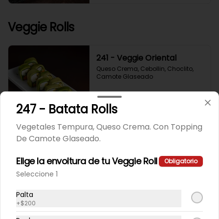
Veggie Rolls
241 - Veggie Oriental
Queso Crema, Cebollin, Choclito, 
Camote Glaseado
247 - Batata Rolls
$6.200
Vegetales Tempura, Queso Crema. Con Topping
De Camote Glaseado.
242 - California Yasabi
Camote Glaseado, Palta, Cebolla 
Elige la envoltura de tu Veggie Roll
Obligatorio
Apanada
Seleccione 1
Palta
$5.400
+
$200