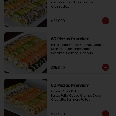
Cebollin, Choclito, Camote 
Glaseado

California Yasabi: Camote 
Glaseado, Palta, Cebolla Apanada

Avocado Veggie:	Palmito, Choclito, 
$22.990
Queso Crema, Cebollin

Hot Mushroom: Champiñon 
Tempura, Cebollin, Pimenton

California Caprese: Tomate, 
60 Piezas Premium
Albahaca,  envuelto en almendras
Palta: Pollo, Queso Crema, Cebollin

Salmon: Camaron, Palta

Sesamo: Salmon, Cebollin

Frito 1: Pollo, Queso Crema, Cebollin

Frito 2: Champiñon Tempura, 
Pimenton, Queso Crema

$25.990
Hosomaki: Pollo Teriyaki
80 Piezas Premium
Queso: Atun, Palta

Palta: Pollo, Queso Crema, Cebolin

Cibulette: Salmon, Palta

Salmon: Camaron,  Palta

Palta: Camaron, Queso Crema

Frito 1: Champiñon Tempura, 
$33.990