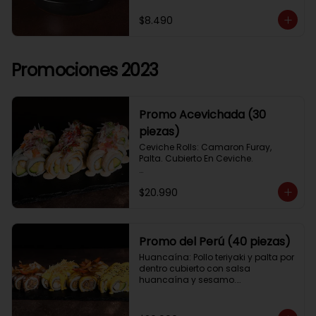
$8.490
Promociones 2023
Promo Acevichada (30
piezas)
Ceviche Rolls: Camaron Furay, 
Palta. Cubierto En Ceviche.

Acevichado Rolls: Camaron Furay, 
$20.990
Palta. Cubierto Con Pescado Blanco 
Y Cevichito Carretillero.

Acevichado furay: Pescado furay, 
queso crema y palta, frito en panko. 
Promo del Perú (40 piezas)
Coronado con salsa acevichada, 
Huancaína: Pollo teriyaki y palta por 
toques de cebolla, aji limo y cilantro
dentro cubierto con salsa 
huancaína y sesamo.

Lomo saltado: Lomo tempura por 
dentro cubierto con lomo fino 