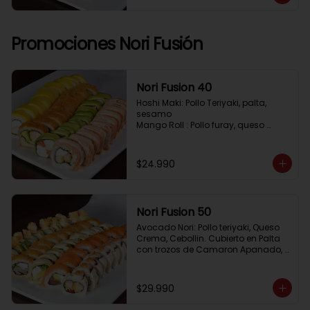
Pimenton, Queso Crema

Frito 2: Pollo, Queso Crema, Cebolin

Frito 3: Salmon, Queso Crema, 
Cebollin
Promociones Nori Fusión
Nori Fusion 40
Hoshi Maki: Pollo Teriyaki, palta, 
sesamo 

Mango Roll : Pollo furay, queso 
crema, cubierto en mango, bañado 
en salsa de maracuya

Avocado Oriental: Salmon, 
$24.990
Kanikama, Queso crema, cubierto 
en Palta

Sake Gratinado: Camaron furay, 
Queso crema, cebollin. Cubierto en 
Nori Fusion 50
Salmon, bañado en salsa 
Acevichada
Avocado Nori: Pollo teriyaki, Queso 
Crema, Cebollin. Cubierto en Palta 
con trozos de Camaron Apanado, 
bañado en salsa de la casa

Tuna Roll: Atun fresco, Queso crema, 
Palta, cubierto en Salmon

$29.990
Shirosakana Oriental: Pescado 
Furay, Palta, Queso crema, Cebollin, 