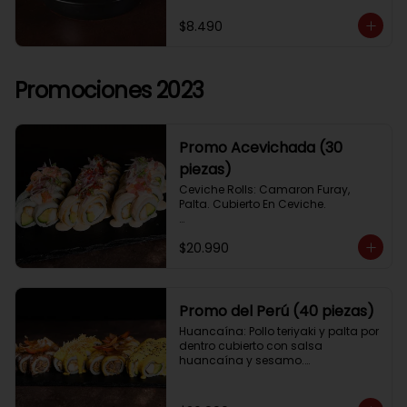
$8.490
Promociones 2023
Promo Acevichada (30
piezas)
Ceviche Rolls: Camaron Furay, 
Palta. Cubierto En Ceviche.

Acevichado Rolls: Camaron Furay, 
$20.990
Palta. Cubierto Con Pescado Blanco 
Y Cevichito Carretillero.

Acevichado furay: Pescado furay, 
queso crema y palta, frito en panko. 
Promo del Perú (40 piezas)
Coronado con salsa acevichada, 
Huancaína: Pollo teriyaki y palta por 
toques de cebolla, aji limo y cilantro
dentro cubierto con salsa 
huancaína y sesamo.

Lomo saltado: Lomo tempura por 
dentro cubierto con lomo fino 