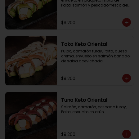
envuelto en plaqueta mixta de 
Palta, salmón y pescado fresco del 
día
$9.200
Tako Keto Oriental
Pulpo, camarón furay, Palta, queso 
crema, envuelto en salmón bañado 
de salsa acevichada
$9.200
Tuna Keto Oriental
Salmón, camarón, pescado furay, 
Palta, envuelto en atún
$9.200