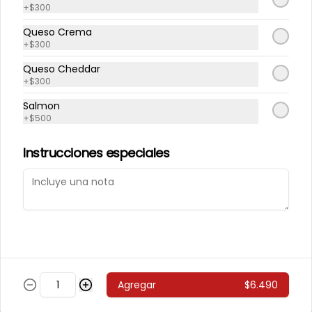
+
$300
243 - Avocado Veggie
Queso Crema
Palmito, Choclito, Queso Crema, 
+
$300
Cebollin
Queso Cheddar
+
$300
$5.400
Salmon
+
$500
244 - Hot Mushroom
Instrucciones especiales
Champiñon Tempura, Cebollin, 
Pimenton
$5.400
245 - Veggi Almond
Agregar
$6.490
Champiñon Tempura, Palta, 
Topping De Almendras Bañado En 
Salsa Wafu De Tomate