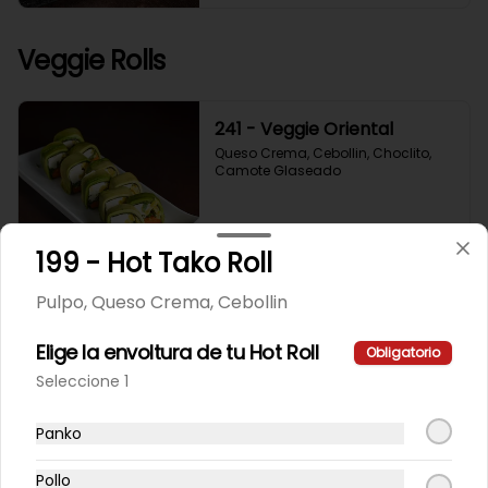
Veggie Rolls
241 - Veggie Oriental
Queso Crema, Cebollin, Choclito, 
Camote Glaseado
$6.200
199 - Hot Tako Roll
Pulpo, Queso Crema, Cebollin
242 - California Yasabi
Elige la envoltura de tu Hot Roll
Camote Glaseado, Palta, Cebolla 
Obligatorio
Apanada
Seleccione 1
Panko
$5.400
Pollo