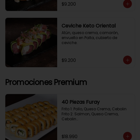
$9.200
Ceviche Keto Oriental
Atún, queso crema, camarón, 
envuelto en Palta, cubierto de 
ceviche.
$9.200
Promociones Premium
40 Piezas Furay
Frito 1: Pollo, Queso Crema, Cebolin

Frito 2: Salmon, Queso Crema, 
Cebolin

Frito 3: Camaron, Queso Crema, 
Cebollin

Frito 4: Kanikama, Queso Crema, 
$18.990
Cebollin