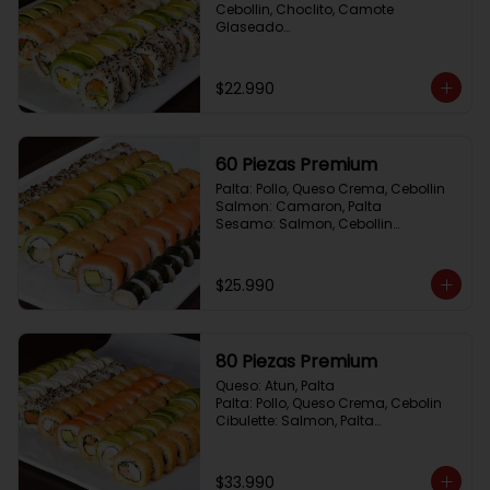
Cebollin, Choclito, Camote 
Glaseado

California Yasabi: Camote 
Glaseado, Palta, Cebolla Apanada

Avocado Veggie:	Palmito, Choclito, 
$22.990
Queso Crema, Cebollin

Hot Mushroom: Champiñon 
Tempura, Cebollin, Pimenton

California Caprese: Tomate, 
60 Piezas Premium
Albahaca,  envuelto en almendras
Palta: Pollo, Queso Crema, Cebollin

Salmon: Camaron, Palta

Sesamo: Salmon, Cebollin

Frito 1: Pollo, Queso Crema, Cebollin

Frito 2: Champiñon Tempura, 
Pimenton, Queso Crema

$25.990
Hosomaki: Pollo Teriyaki
80 Piezas Premium
Queso: Atun, Palta

Palta: Pollo, Queso Crema, Cebolin

Cibulette: Salmon, Palta

Salmon: Camaron,  Palta

Palta: Camaron, Queso Crema

Frito 1: Champiñon Tempura, 
$33.990