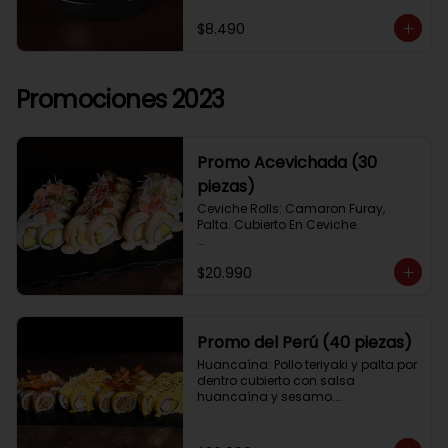
$8.490
Promociones 2023
Promo Acevichada (30
piezas)
Ceviche Rolls: Camaron Furay, 
Palta. Cubierto En Ceviche.

Acevichado Rolls: Camaron Furay, 
$20.990
Palta. Cubierto Con Pescado Blanco 
Y Cevichito Carretillero.

Acevichado furay: Pescado furay, 
queso crema y palta, frito en panko. 
Promo del Perú (40 piezas)
Coronado con salsa acevichada, 
Huancaína: Pollo teriyaki y palta por 
toques de cebolla, aji limo y cilantro
dentro cubierto con salsa 
huancaína y sesamo.

Lomo saltado: Lomo tempura por 
dentro cubierto con lomo fino 