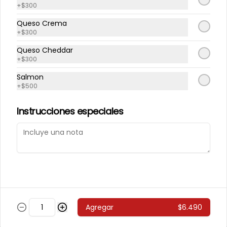
+
$300
243 - Avocado Veggie
Queso Crema
Palmito, Choclito, Queso Crema, 
+
$300
Cebollin
Queso Cheddar
+
$300
$5.400
Salmon
+
$500
244 - Hot Mushroom
Instrucciones especiales
Champiñon Tempura, Cebollin, 
Pimenton
$5.400
245 - Veggi Almond
Agregar
$6.490
Champiñon Tempura, Palta, 
Topping De Almendras Bañado En 
Salsa Wafu De Tomate