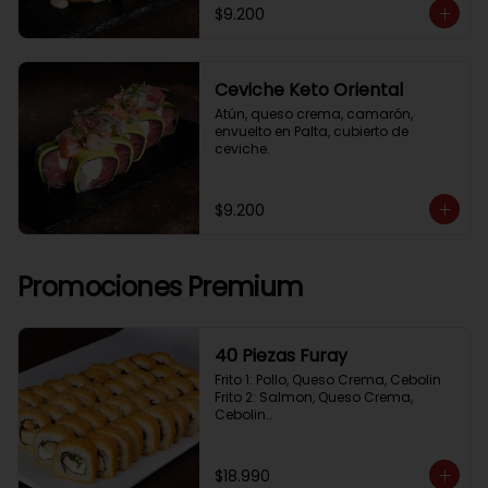
$9.200
Ceviche Keto Oriental
Atún, queso crema, camarón, 
envuelto en Palta, cubierto de 
ceviche.
$9.200
Promociones Premium
40 Piezas Furay
Frito 1: Pollo, Queso Crema, Cebolin

Frito 2: Salmon, Queso Crema, 
Cebolin

Frito 3: Camaron, Queso Crema, 
Cebollin

Frito 4: Kanikama, Queso Crema, 
$18.990
Cebollin