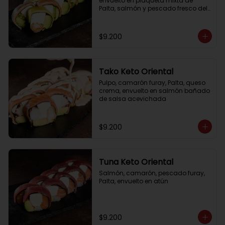
envuelto en plaqueta mixta de 
Palta, salmón y pescado fresco del 
día
$9.200
Tako Keto Oriental
Pulpo, camarón furay, Palta, queso 
crema, envuelto en salmón bañado 
de salsa acevichada
$9.200
Tuna Keto Oriental
Salmón, camarón, pescado furay, 
Palta, envuelto en atún
$9.200