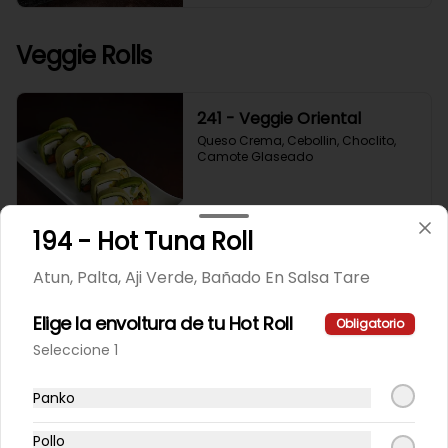
Veggie Rolls
241 - Veggie Oriental
Queso Crema, Cebollin, Choclito, 
Camote Glaseado
$6.200
194 - Hot Tuna Roll
Atun, Palta, Aji Verde, Bañado En Salsa Tare
242 - California Yasabi
Elige la envoltura de tu Hot Roll
Camote Glaseado, Palta, Cebolla 
Obligatorio
Apanada
Seleccione 1
Panko
$5.400
Pollo