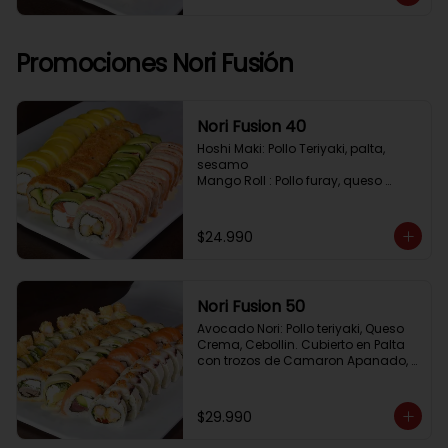
Pimenton, Queso Crema

Frito 2: Pollo, Queso Crema, Cebolin

Frito 3: Salmon, Queso Crema, 
Cebollin
Promociones Nori Fusión
Nori Fusion 40
Hoshi Maki: Pollo Teriyaki, palta, 
sesamo 

Mango Roll : Pollo furay, queso 
crema, cubierto en mango, bañado 
en salsa de maracuya

Avocado Oriental: Salmon, 
$24.990
Kanikama, Queso crema, cubierto 
en Palta

Sake Gratinado: Camaron furay, 
Queso crema, cebollin. Cubierto en 
Nori Fusion 50
Salmon, bañado en salsa 
Acevichada
Avocado Nori: Pollo teriyaki, Queso 
Crema, Cebollin. Cubierto en Palta 
con trozos de Camaron Apanado, 
bañado en salsa de la casa

Tuna Roll: Atun fresco, Queso crema, 
Palta, cubierto en Salmon

$29.990
Shirosakana Oriental: Pescado 
Furay, Palta, Queso crema, Cebollin, 