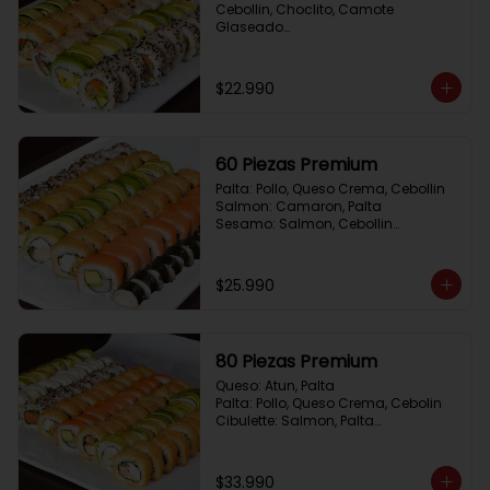
Cebollin, Choclito, Camote 
Glaseado

California Yasabi: Camote 
Glaseado, Palta, Cebolla Apanada

Avocado Veggie:	Palmito, Choclito, 
$22.990
Queso Crema, Cebollin

Hot Mushroom: Champiñon 
Tempura, Cebollin, Pimenton

California Caprese: Tomate, 
60 Piezas Premium
Albahaca,  envuelto en almendras
Palta: Pollo, Queso Crema, Cebollin

Salmon: Camaron, Palta

Sesamo: Salmon, Cebollin

Frito 1: Pollo, Queso Crema, Cebollin

Frito 2: Champiñon Tempura, 
Pimenton, Queso Crema

$25.990
Hosomaki: Pollo Teriyaki
80 Piezas Premium
Queso: Atun, Palta

Palta: Pollo, Queso Crema, Cebolin

Cibulette: Salmon, Palta

Salmon: Camaron,  Palta

Palta: Camaron, Queso Crema

Frito 1: Champiñon Tempura, 
$33.990