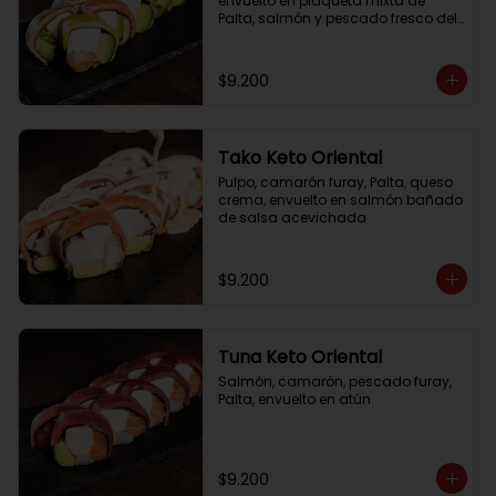
envuelto en plaqueta mixta de 
Palta, salmón y pescado fresco del 
día
$9.200
Tako Keto Oriental
Pulpo, camarón furay, Palta, queso 
crema, envuelto en salmón bañado 
de salsa acevichada
$9.200
Tuna Keto Oriental
Salmón, camarón, pescado furay, 
Palta, envuelto en atún
$9.200