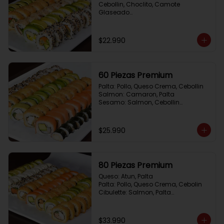
Cebollin, Choclito, Camote 
Glaseado

California Yasabi: Camote 
Glaseado, Palta, Cebolla Apanada

Avocado Veggie:	Palmito, Choclito, 
$22.990
Queso Crema, Cebollin

Hot Mushroom: Champiñon 
Tempura, Cebollin, Pimenton

California Caprese: Tomate, 
60 Piezas Premium
Albahaca,  envuelto en almendras
Palta: Pollo, Queso Crema, Cebollin

Salmon: Camaron, Palta

Sesamo: Salmon, Cebollin

Frito 1: Pollo, Queso Crema, Cebollin

Frito 2: Champiñon Tempura, 
Pimenton, Queso Crema

$25.990
Hosomaki: Pollo Teriyaki
80 Piezas Premium
Queso: Atun, Palta

Palta: Pollo, Queso Crema, Cebolin

Cibulette: Salmon, Palta

Salmon: Camaron,  Palta

Palta: Camaron, Queso Crema

Frito 1: Champiñon Tempura, 
$33.990