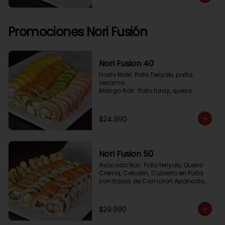
Pimenton, Queso Crema

Frito 2: Pollo, Queso Crema, Cebolin

Frito 3: Salmon, Queso Crema, 
Cebollin
Promociones Nori Fusión
Nori Fusion 40
Hoshi Maki: Pollo Teriyaki, palta, 
sesamo 

Mango Roll : Pollo furay, queso 
crema, cubierto en mango, bañado 
en salsa de maracuya

Avocado Oriental: Salmon, 
$24.990
Kanikama, Queso crema, cubierto 
en Palta

Sake Gratinado: Camaron furay, 
Queso crema, cebollin. Cubierto en 
Nori Fusion 50
Salmon, bañado en salsa 
Acevichada
Avocado Nori: Pollo teriyaki, Queso 
Crema, Cebollin. Cubierto en Palta 
con trozos de Camaron Apanado, 
bañado en salsa de la casa

Tuna Roll: Atun fresco, Queso crema, 
Palta, cubierto en Salmon

$29.990
Shirosakana Oriental: Pescado 
Furay, Palta, Queso crema, Cebollin, 