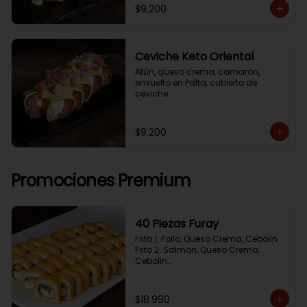
$9.200
Ceviche Keto Oriental
Atún, queso crema, camarón, 
envuelto en Palta, cubierto de 
ceviche.
$9.200
Promociones Premium
40 Piezas Furay
Frito 1: Pollo, Queso Crema, Cebolin

Frito 2: Salmon, Queso Crema, 
Cebolin

Frito 3: Camaron, Queso Crema, 
Cebollin

Frito 4: Kanikama, Queso Crema, 
$18.990
Cebollin