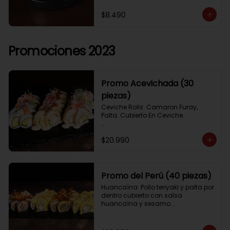
$8.490
Promociones 2023
Promo Acevichada (30
piezas)
Ceviche Rolls: Camaron Furay, 
Palta. Cubierto En Ceviche.

Acevichado Rolls: Camaron Furay, 
$20.990
Palta. Cubierto Con Pescado Blanco 
Y Cevichito Carretillero.

Acevichado furay: Pescado furay, 
queso crema y palta, frito en panko. 
Promo del Perú (40 piezas)
Coronado con salsa acevichada, 
Huancaína: Pollo teriyaki y palta por 
toques de cebolla, aji limo y cilantro
dentro cubierto con salsa 
huancaína y sesamo.

Lomo saltado: Lomo tempura por 
dentro cubierto con lomo fino 