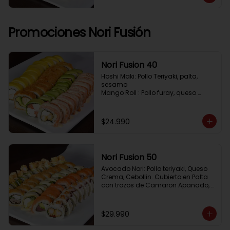
Pimenton, Queso Crema

Frito 2: Pollo, Queso Crema, Cebolin

Frito 3: Salmon, Queso Crema, 
Cebollin
Promociones Nori Fusión
Nori Fusion 40
Hoshi Maki: Pollo Teriyaki, palta, 
sesamo 

Mango Roll : Pollo furay, queso 
crema, cubierto en mango, bañado 
en salsa de maracuya

Avocado Oriental: Salmon, 
$24.990
Kanikama, Queso crema, cubierto 
en Palta

Sake Gratinado: Camaron furay, 
Queso crema, cebollin. Cubierto en 
Nori Fusion 50
Salmon, bañado en salsa 
Acevichada
Avocado Nori: Pollo teriyaki, Queso 
Crema, Cebollin. Cubierto en Palta 
con trozos de Camaron Apanado, 
bañado en salsa de la casa

Tuna Roll: Atun fresco, Queso crema, 
Palta, cubierto en Salmon

$29.990
Shirosakana Oriental: Pescado 
Furay, Palta, Queso crema, Cebollin, 