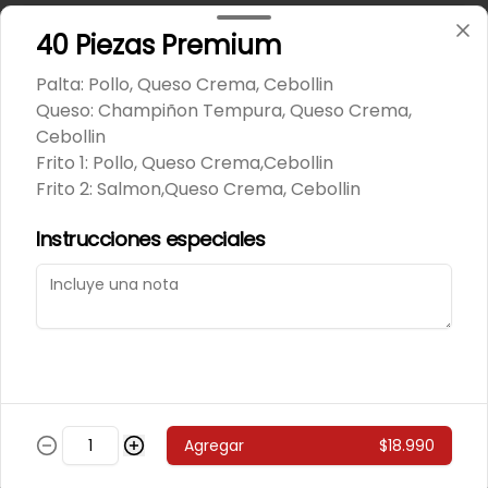
243 - Avocado Veggie
40 Piezas Premium
Palmito, Choclito, Queso Crema, 
Cebollin
Palta: Pollo, Queso Crema, Cebollin
Queso: Champiñon Tempura, Queso Crema,
Cebollin
$5.400
Frito 1: Pollo, Queso Crema,Cebollin
Frito 2: Salmon,Queso Crema, Cebollin
244 - Hot Mushroom
Instrucciones especiales
Champiñon Tempura, Cebollin, 
Pimenton
$5.400
245 - Veggi Almond
Agregar
$18.990
Champiñon Tempura, Palta, 
Topping De Almendras Bañado En 
Salsa Wafu De Tomate