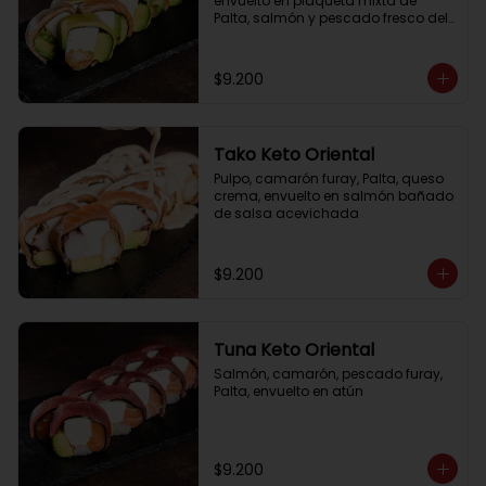
envuelto en plaqueta mixta de 
Palta, salmón y pescado fresco del 
día
$9.200
Tako Keto Oriental
Pulpo, camarón furay, Palta, queso 
crema, envuelto en salmón bañado 
de salsa acevichada
$9.200
Tuna Keto Oriental
Salmón, camarón, pescado furay, 
Palta, envuelto en atún
$9.200