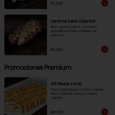
$9.200
Ceviche Keto Oriental
Atún, queso crema, camarón, 
envuelto en Palta, cubierto de 
ceviche.
$9.200
Promociones Premium
40 Piezas Furay
Frito 1: Pollo, Queso Crema, Cebolin

Frito 2: Salmon, Queso Crema, 
Cebolin

Frito 3: Camaron, Queso Crema, 
Cebollin

Frito 4: Kanikama, Queso Crema, 
$18.990
Cebollin