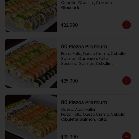
Cebollin, Choclito, Camote 
Glaseado

California Yasabi: Camote 
Glaseado, Palta, Cebolla Apanada

Avocado Veggie:	Palmito, Choclito, 
$22.990
Queso Crema, Cebollin

Hot Mushroom: Champiñon 
Tempura, Cebollin, Pimenton

California Caprese: Tomate, 
60 Piezas Premium
Albahaca,  envuelto en almendras
Palta: Pollo, Queso Crema, Cebollin

Salmon: Camaron, Palta

Sesamo: Salmon, Cebollin

Frito 1: Pollo, Queso Crema, Cebollin

Frito 2: Champiñon Tempura, 
Pimenton, Queso Crema

$25.990
Hosomaki: Pollo Teriyaki
80 Piezas Premium
Queso: Atun, Palta

Palta: Pollo, Queso Crema, Cebolin

Cibulette: Salmon, Palta

Salmon: Camaron,  Palta

Palta: Camaron, Queso Crema

Frito 1: Champiñon Tempura, 
$33.990