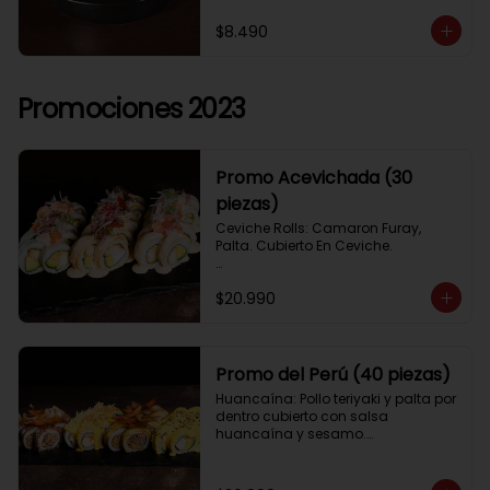
$8.490
Promociones 2023
Promo Acevichada (30
piezas)
Ceviche Rolls: Camaron Furay, 
Palta. Cubierto En Ceviche.

Acevichado Rolls: Camaron Furay, 
$20.990
Palta. Cubierto Con Pescado Blanco 
Y Cevichito Carretillero.

Acevichado furay: Pescado furay, 
queso crema y palta, frito en panko. 
Promo del Perú (40 piezas)
Coronado con salsa acevichada, 
Huancaína: Pollo teriyaki y palta por 
toques de cebolla, aji limo y cilantro
dentro cubierto con salsa 
huancaína y sesamo.

Lomo saltado: Lomo tempura por 
dentro cubierto con lomo fino 